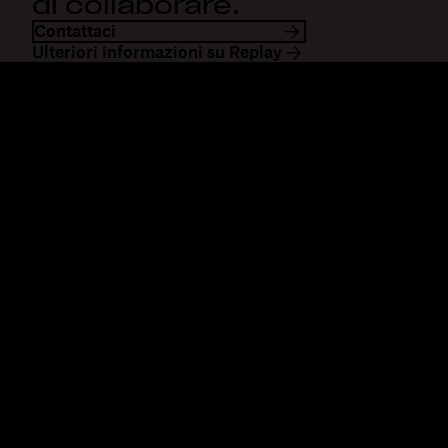
di collaborare.
Contattaci
Ulteriori informazioni su Replay
Dropbox
Prodotti
Applicazione desktop
Plus
App mobile
Professional
Integrazioni
Business
Funzioni
Enterprise
Soluzioni
Dash
Sicurezza
DocSend
Accesso anticipato
Dropbox Sign
Modelli
Reclaim.ai
Strumenti gratuiti
Piani
Aggiornamenti del prodotto
Funzioni
Supporto
Invia file di grandi
Centro assistenza
dimensioni
Contattaci
Invia video lunghi
Privacy e Termini
Archiviazione di foto sul
Norme sui cookie
cloud
Preferenze cookie e CCPA