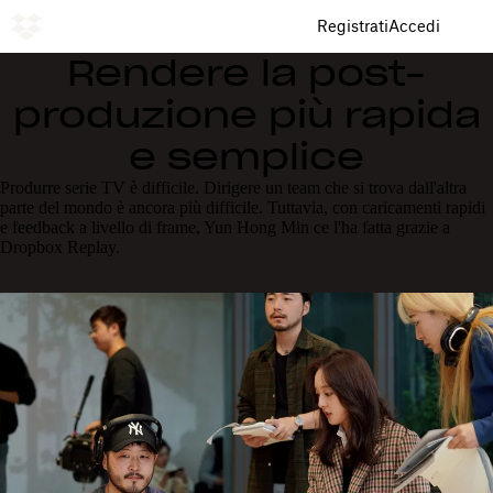
Registrati
Accedi
Rendere la post-
produzione più rapida
e semplice
Produrre serie TV è difficile. Dirigere un team che si trova dall'altra
parte del mondo è ancora più difficile. Tuttavia, con caricamenti rapidi
e feedback a livello di frame, Yun Hong Min ce l'ha fatta grazie a
Dropbox Replay.