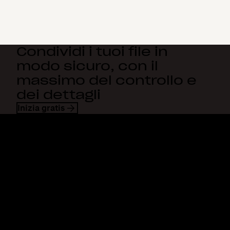
Condividi i tuoi file in
modo sicuro, con il
massimo del controllo e
dei dettagli
Inizia gratis
Dropbox
Prodotti
Applicazione desktop
Plus
App mobile
Professional
Integrazioni
Business
Funzioni
Enterprise
Soluzioni
Dash
Sicurezza
DocSend
Accesso anticipato
Dropbox Sign
Modelli
Reclaim.ai
Strumenti gratuiti
Piani