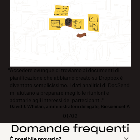
"Accedere ovunque ci troviamo ai documenti di
pianificazione che abbiamo creato su Dropbox è
diventato semplicissimo. I dati analitici di DocSend
mi aiutano a preparare meglio le riunioni e
adattarle agli interessi dei partecipanti."
David J. Whelan, amministratore delegato, BioscienceLA
01/02
Domande frequenti
È possibile provarlo?