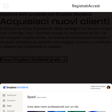
Registrati
Accedi
Gestione delle proposte con Dropbox DocSend
Acquisisci nuovi clienti
Perfeziona la ricerca di potenziali clienti, proteggi il tuo lavoro e scopri
cosa coinvolge i lead. DocSend coniuga la condivisione dei file con
una maggiore organizzazione, un sistema di autorizzazioni avanzato e
un'analisi dettagliata per garantire una maggiore sicurezza e contribuire
a chiudere più rapidamente le trattative.
Prova Dropbox DocSend gratis