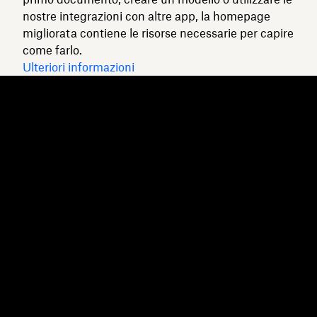
nostre integrazioni con altre app, la homepage
migliorata contiene le risorse necessarie per capire
come farlo.
Ulteriori informazioni
Dropbox
Prodotti
Applicazione desktop
Plus
App mobile
Professional
Integrazioni
Business
Funzioni
Enterprise
Soluzioni
Dash
Sicurezza
DocSend
Accesso anticipato
Dropbox Sign
Modelli
Reclaim.ai
Strumenti gratuiti
Piani
Aggiornamenti del prodotto
Funzioni
Supporto
Invia file di grandi
Centro assistenza
dimensioni
Contattaci
Invia video lunghi
Privacy e Termini