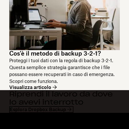
Cos’è il metodo di backup 3-2-1?
Proteggi i tuoi dati con la regola di backup 3-2-1.
Questa semplice strategia garantisce che i file
possano essere recuperati in caso di emergenza.
Scopri come funziona.
Visualizza articolo
Riprendi il lavoro da dove
lo avevi interrotto
Esplora Dropbox Backup
Dropbox
Prodotti
Applicazione desktop
Plus