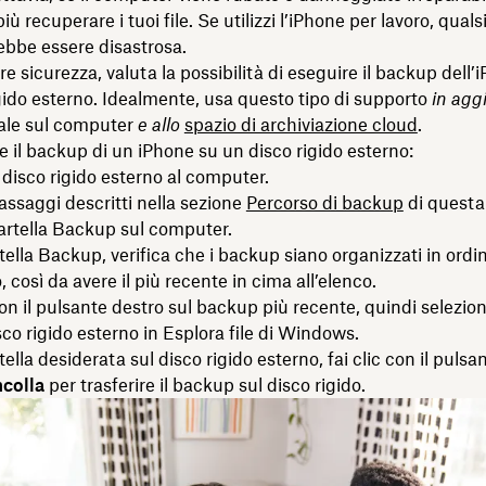
iù recuperare i tuoi file. Se utilizzi l’iPhone per lavoro, quals
rebbe essere disastrosa.
e sicurezza, valuta la possibilità di eseguire il backup dell’
gido esterno. Idealmente, usa questo tipo di supporto
in agg
ale sul computer
e allo
spazio di archiviazione cloud
.
e il backup di un iPhone su un disco rigido esterno:
l disco rigido esterno al computer.
assaggi descritti nella sezione
Percorso di backup
di questa
cartella Backup sul computer.
tella Backup, verifica che i backup siano organizzati in ordi
 così da avere il più recente in cima all’elenco.
con il pulsante destro sul backup più recente, quindi selezio
isco rigido esterno in Esplora file di Windows.
tella desiderata sul disco rigido esterno, fai clic con il pulsa
ncolla
per trasferire il backup sul disco rigido.