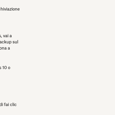
chiviazione
, vai a
backup sul
cona a
s 10 o
di fai clic