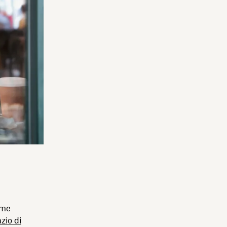
ome
zio di