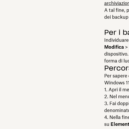
archiviazio
A tal fine,
dei backup 
Per i b
Individuare 
Modifica
>
dispositivo
forma di lu
Percor
Per sapere 
Windows 11
Apri il me
Nel menu 
Fai doppi
denominat
Nella fin
su
Element