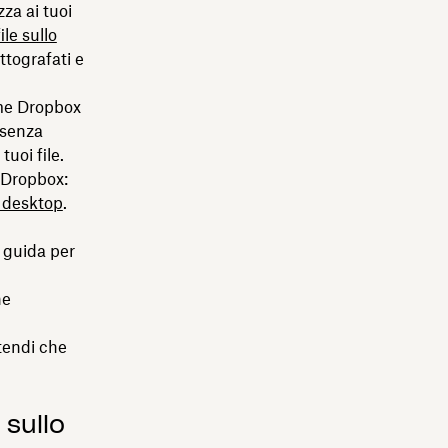
za ai tuoi
file sullo
ttografati e
e Dropbox
 senza
uoi file.
i Dropbox:
 desktop
.
 guida per
ne
ttendi che
sullo