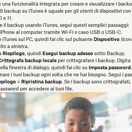
e una funzionalità integrata per creare e visualizzare i back
i backup su iTunes è uguale per gli utenti di dispositivi con
 e 11.
e il backup usando iTunes, segui questi semplici passaggi:
’iPhone al computer tramite Wi-Fi o cavo USB o USB-C.
p iTunes sul PC, quindi fai clic sul pulsante
Dispositivo
(icon
lto a sinistra.
na
Riepilogo
, quindi
Esegui backup adesso
sotto Backup.
Crittografa backup locale
per crittografare i backup. Digita
la finestra di dialogo, quindi fai clic su
Imposta password
.
tinare i tuoi backup ogni volta che ne hai bisogno. Segui i pas
epilogo
>
Ripristina backup
. Se i backup sono crittografati,
password per accedere ai tuoi file.