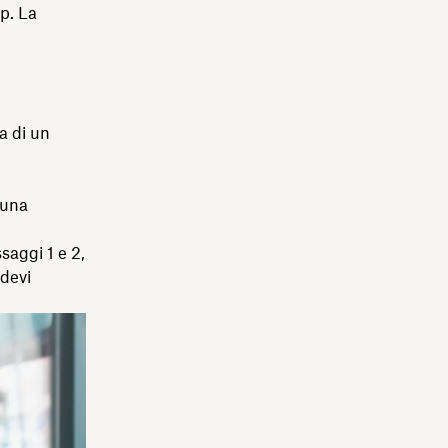
up. La
a di un
 una
saggi 1 e 2,
 devi