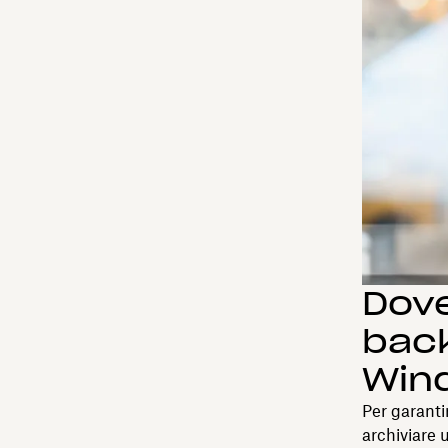
Dove
back
Win
Per garantir
archiviare 