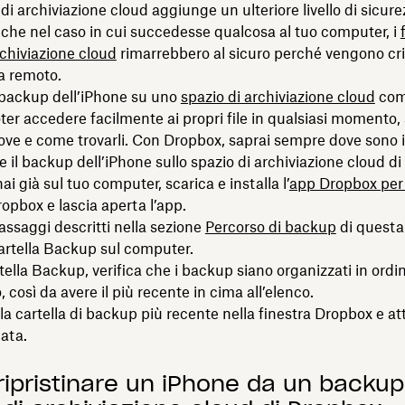
di archiviazione cloud aggiunge un ulteriore livello di sicurez
he nel caso in cui succedesse qualcosa al tuo computer, i
rchiviazione cloud
rimarrebbero al sicuro perché vengono cri
da remoto.
 backup dell’iPhone su uno
spazio di archiviazione cloud
com
oter accedere facilmente ai propri file in qualsiasi momento,
ove e come trovarli. Con Dropbox, saprai sempre dove sono i t
e il backup dell’iPhone sullo spazio di archiviazione cloud d
ai già sul tuo computer, scarica e installa l’
app Dropbox per
opbox e lascia aperta l’app.
assaggi descritti nella sezione
Percorso di backup
di questa
cartella Backup sul computer.
tella Backup, verifica che i backup siano organizzati in ordi
 così da avere il più recente in cima all’elenco.
la cartella di backup più recente nella finestra Dropbox e a
ata.
ipristinare un iPhone da un backup 