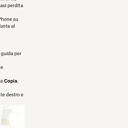
iasi perdita
iPhone su
iunta
al
 guida per
ne
na
Copia
.
nte destro e