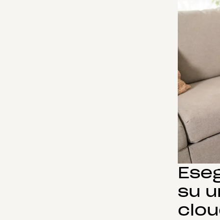
Eseg
su u
clo