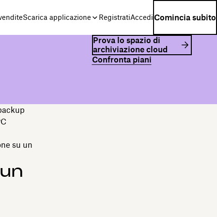
Comincia subito
 vendite
Scarica applicazione
Registrati
Accedi
Prova lo spazio di
archiviazione cloud
Confronta piani
 backup
PC
one su un
 un