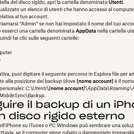
tella del disco rigido, apri la cartella denominata
Utenti
.
sualizzato un elenco di utenti che hanno accesso al compute
relativa al tuo account.
iamarsi “Admin” se non hai impostato il nome del tuo acco
 esserci una cartella denominata
AppData
nella cartella ut
quindi fai clic sulle seguenti cartelle:
puter
c
ativa, puoi digitare il seguente percorso in Esplora file per a
e alla posizione del backup (dove
[nome account]
è il nome
 personale):
C:\Utenti\
[nome account]
\AppData\Roaming\
MobileSync\Backup
.
uire il backup di un iP
n disco rigido esterno
dell’iPhone su iTunes o PC Windows può sembrare una soluz
tavia, se il computer viene rubato o danneggiato irreparab