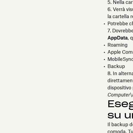
Nella car
Verrà vi
la cartella 
Potrebbe ch
Dovrebbe
AppData
, 
Roaming
Apple Com
MobileSyn
Backup
In altern
direttament
dispositivo
Computer\
Eseg
su u
Il backup 
comoda. Tut