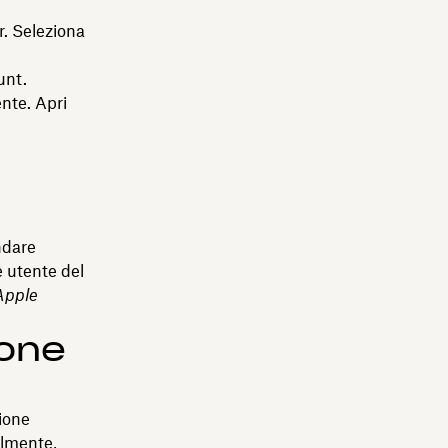
r. Seleziona
unt.
ente. Apri
ndare
 utente del
Apple
hone
ione
ilmente,