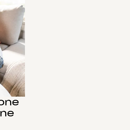
hone
one