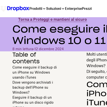
Prodotti
Soluzioni
Enterprise
Prezzi
Torna a Proteggi e mantieni al sicuro
Come eseguire i
Windows 10 o 11
8 min lettura
•
12 dicembre 2024
Table of
Molti utent
contents
degli iPhon
Windows?
Come eseguire il backup di
Di seguito,
un iPhone su Windows
computer c
usando iTunes
Come
Dove vengono archiviati i
backup dell’iPhone su
iPh
Windows?
Eseguire il backup di un
iTun
iPhone su un disco rigido