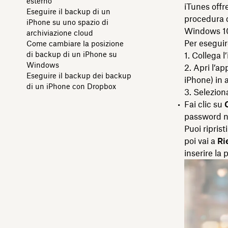
esterno
iTunes offr
Eseguire il backup di un
procedura d
iPhone su uno spazio di
Windows 10
archiviazione cloud
Per eseguir
Come cambiare la posizione
di backup di un iPhone su
Collega l
Windows
Apri l’ap
Eseguire il backup dei backup
iPhone) in a
di un iPhone con Dropbox
Selezio
Fai clic su
password nel
Puoi ripris
poi vai a
Ri
inserire la 