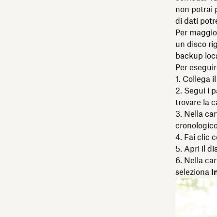
non potrai p
di dati pot
Per maggior
un disco ri
backup loc
Per eseguir
Collega i
Segui i p
trovare la 
Nella car
cronologico,
Fai clic 
Apri il d
Nella car
seleziona
I