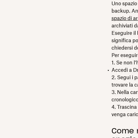
Uno spazio 
backup. Anc
spazio di a
archiviati 
Eseguire il
significa p
chiedersi d
Per eseguir
Se non l’h
Accedi a Dr
Segui i p
trovare la 
Nella car
cronologico,
Trascina 
venga caric
Come r