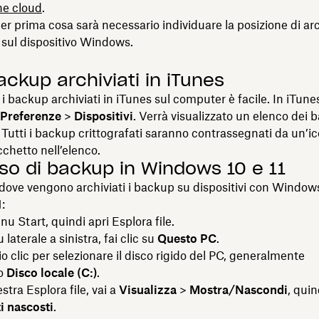
ne cloud
.
 per prima cosa sarà necessario individuare la posizione di ar
sul dispositivo Windows.
ackup archiviati in iTunes
i backup archiviati in iTunes sul computer è facile. In iTunes
Preferenze
>
Dispositivi
. Verrà visualizzato un elenco dei 
. Tutti i backup crittografati saranno contrassegnati da un’i
cchetto nell’elenco.
so di backup in Windows 10 e 11
dove vengono archiviati i backup su dispositivi con Window
:
nu Start, quindi apri Esplora file.
laterale a sinistra, fai clic su
Questo PC
.
o clic per selezionare il disco rigido del PC, generalmente
o
Disco locale (C:)
.
estra Esplora file, vai a
Visualizza
>
Mostra/Nascondi
, quin
i nascosti
.