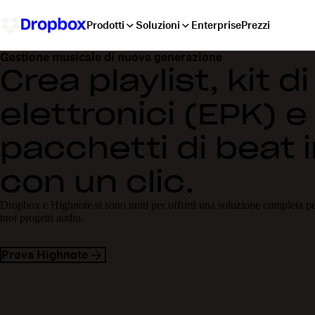
Prodotti
Soluzioni
Enterprise
Prezzi
Gestione musicale di nuova generazione
Crea playlist, kit 
elettronici (EPK) e
pacchetti di beat i
con un clic.
Dropbox e Highnote si sono uniti per offrirti una soluzione completa per
tuoi progetti audio.
Prova Highnote