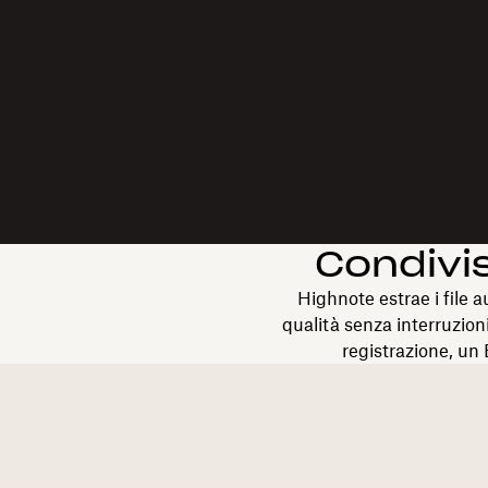
Condivis
Highnote estrae i file a
qualità senza interruzioni
registrazione, un 