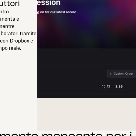
uttori
ntro
ommenta e
 mentre
aboratori tramite
i: con Dropbox e
mpo reale.