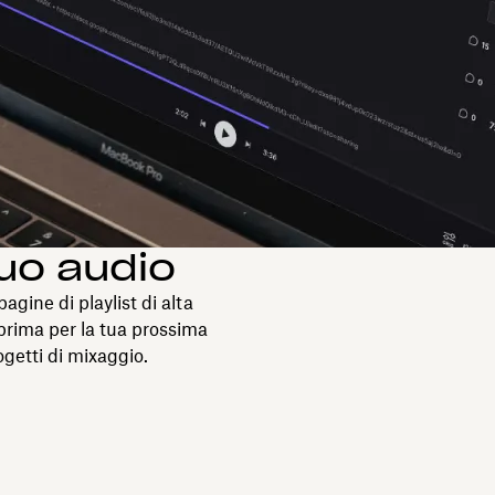
tuo audio
agine di playlist di alta
teprima per la tua prossima
ogetti di mixaggio.