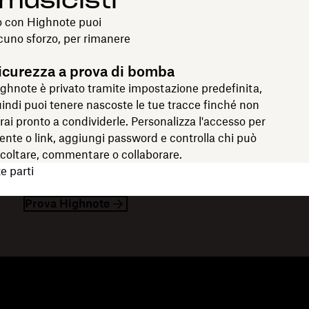
musicisti
so con Highnote puoi
lcuno sforzo, per rimanere
icurezza a prova di bomba
ghnote è privato tramite impostazione predefinita,
indi puoi tenere nascoste le tue tracce finché non
rai pronto a condividerle. Personalizza l'accesso per
ente o link, aggiungi password e controlla chi può
coltare, commentare o collaborare.
e parti
Prova Highnote
isorse
Azienda
og
Informazioni su Dropbox
enti
Lavora con noi