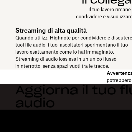
Il colle
Il tuo lavoro riman
condividere e visualizzar
Streaming di alta qualità
Quando utilizzi Highnote per condividere e discutere
tuoi file audio, i tuoi ascoltatori sperimentano il tuo
lavoro esattamente come lo hai immaginato.
Streaming di audio lossless in un unico flusso
ininterrotto, senza spazi vuoti tra le tracce.
Avvertenza
potrebbero 
Aggiorna il tuo f
audio
Dropbox
Prodotti
Applicazione desktop
Plus
App mobile
Professional