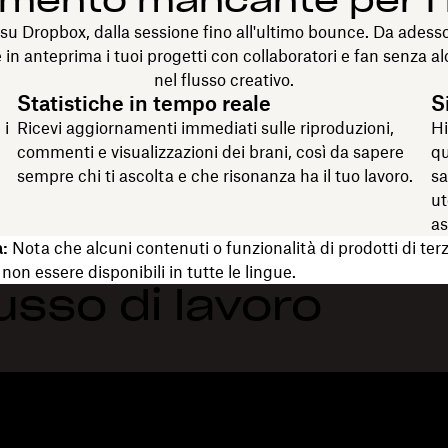
gamento mancante per i 
e su Dropbox, dalla sessione fino all'ultimo bounce. Da ades
e in anteprima i tuoi progetti con collaboratori e fan senza a
nel flusso creativo.
Statistiche in tempo reale
S
 i
Ricevi aggiornamenti immediati sulle riproduzioni,
Hi
commenti e visualizzazioni dei brani, così da sapere
qu
sempre chi ti ascolta e che risonanza ha il tuo lavoro.
sa
ut
as
:
Nota che alcuni contenuti o funzionalità di prodotti di terz
non essere disponibili in tutte le lingue.
lusso di lavoro
Funzioni
Supporto
R
Invia file di grandi dimensioni
Centro assistenza
Bl
Invia video lunghi
Contattaci
Ev