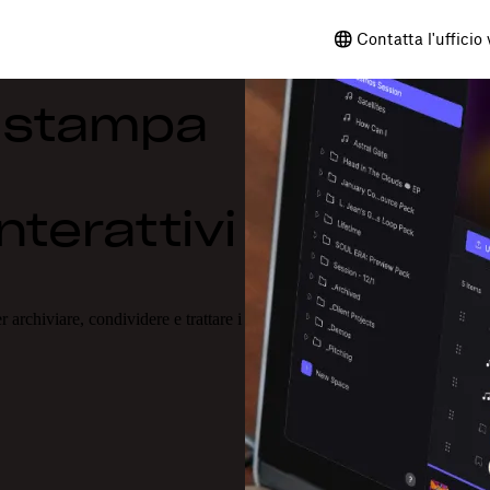
Contatta l'ufficio
di stampa
nterattivi
 archiviare, condividere e trattare i