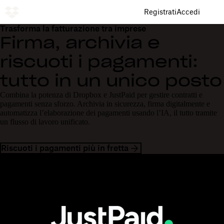
Registrati
Accedi
Trasforma la fatturazione tra imprese
Firma, archivia e
riscuoti i pagamenti:
tutto in un unico posto
Combina la potenza di Dropbox e JustPaid per gestire contratti e
pagamenti senza sforzo. Archivia in sicurezza, firma digitalmente e
automatizza l’elaborazione dei pagamenti usando l’IA, il tutto tramite
un flusso di lavoro unificato.
Riscuoti i pagamenti più in fretta