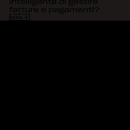
intelligente di gestire
fatture e pagamenti?
Inizia
Dropbox
Prodotti
Applicazione desktop
Plus
App mobile
Professional
Integrazioni
Business
Funzioni
Enterprise
Soluzioni
Dash
Sicurezza
DocSend
Accesso anticipato
Dropbox Sign
Modelli
Reclaim.ai
Strumenti gratuiti
Piani
Aggiornamenti del prodotto
Funzioni
Supporto
Invia file di grandi
Centro assistenza
dimensioni
Contattaci
Invia video lunghi
Privacy e Termini
Archiviazione di foto sul
Norme sui cookie
cloud
Preferenze cookie e CCPA