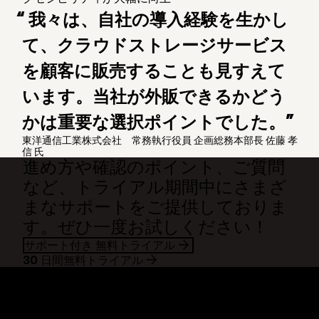
“ 我々は、自社の導入経験を生かし
て、クラウドストレージサービス
を顧客に販売することも見すえて
います。当社が外販できるかどう
かは重要な選択ポイントでした。”
東洋通信工業株式会社 常務執行役員 企画総務本部長 佐藤 孝
信 氏
進め方や確認のポイント、ご質問
など、トライアル期間中にさまざ
まなサポートをご提供しておりま
す。ぜひ一度お試しください！
サポート付き 無料トライアル
30 日間無料トライアル
Dropbox
製品
デスクトップ アプリ
Plus
モバイル アプリ
Professional