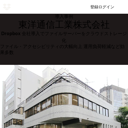
登録
ログイン
導入事例
東洋通信工業株式会社
Dropbox 全社導入で
ファイルサーバーをクラウドストレージ
化
ファイル・アクセシビリティの大幅向上 運用負荷軽減など効
果多数