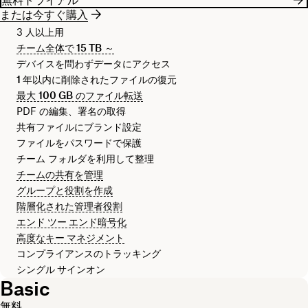
または今すぐ購入
3 人以上用
チーム全体で
15 TB
～
デバイスを問わずデータにアクセス
1 年
以内に削除されたファイルの復元
最大
100 GB
のファイル転送
PDF の編集、署名の取得
共有ファイルにブランド設定
ファイルをパスワードで保護
チーム フォルダを利用して整理
チームの共有を管理
グループと役割を作成
階層化された管理者役割
エンド ツー エンド暗号化
高度なキー マネジメント
コンプライアンスのトラッキング
シングル サインオン
Basic
無料