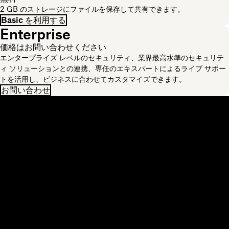
2 GB のストレージにファイルを保存して共有できます。
Basic を利用する
Enterprise
価格はお問い合わせください
エンタープライズ レベルのセキュリティ、業界最高水準のセキュリテ
ィ ソリューションとの連携、専任のエキスパートによるライブ サポー
トを活用し、ビジネスに合わせてカスタマイズできます。
お問い合わせ
Dropbox
製品
デスクトップ アプリ
Plus
モバイル アプリ
Professional
インテグレーション
Business
機能
Enterprise
ソリューション
Dash
セキュリティ
DocSend
先行アクセス
Dropbox Sign
テンプレート
Reclaim.ai
無料ツール
プラン
製品の最新情報
機能
サポート