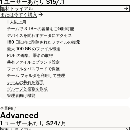
1 ユーザーあたり $15/月
無料トライアル
または今すぐ購入
1 人以上用
チームで
3 TB
〜の容量をご利用可能
デバイスを問わずデータにアクセス
180 日
以内に削除されたファイルの復元
最大
100 GB
のファイル転送
PDF の編集、署名の取得
共有ファイルにブランド設定
ファイルをパスワードで保護
チーム フォルダを利用して整理
チームの共有を管理
グループと役割を作成
管理者向け機能
企業向け
Advanced
1 ユーザーあたり $24/月
無料トライアル