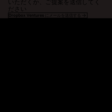
いただくか、ご提案を送信してく
ださい
Dropbox Ventures にメールを送信する
Dropbox
製品
デスクトップ アプリ
Plus
モバイル アプリ
Professional
インテグレーション
Business
機能
Enterprise
ソリューション
Dash
セキュリティ
DocSend
先行アクセス
Dropbox Sign
テンプレート
Reclaim.ai
無料ツール
プラン
製品の最新情報
機能
サポート
大容量ファイルの送信
ヘルプセンター
長い動画の送信
お問い合わせ
クラウド ストレージに写真を
プライバシーと利用規約
保存
Cookie ポリシー
安全なファイル転送
Cookie と CCPA の設定