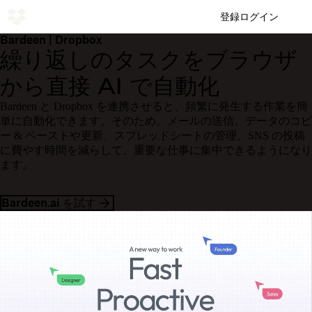
登録
ログイン
Bardeen | Dropbox
繰り返しのタスクをブラウザ
から直接 AI で自動化
Bardeen と Dropbox を連携させると、頻繁に発生する作業を簡
単に自動化できます。そのため、メールの送信、データのコピ
ー & ペーストや更新、スプレッドシートの管理、SNS の投稿
に費やす時間を減らして、重要な仕事に集中できるようになり
ます。
Bardeen.ai を試す