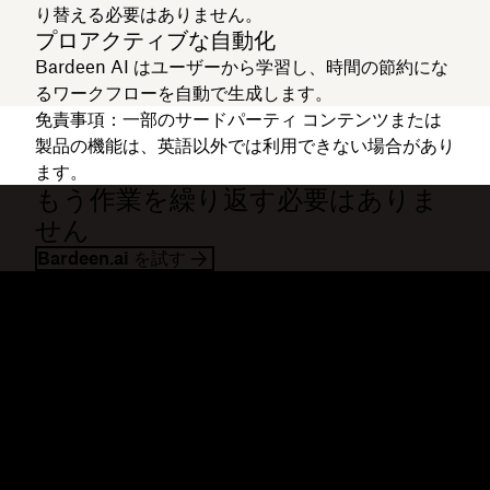
り替える必要はありません。
プロアクティブな自動化
Bardeen AI はユーザーから学習し、時間の節約にな
るワークフローを自動で生成します。
免責事項：
一部のサードパーティ コンテンツまたは
製品の機能は、英語以外では利用できない場合があり
ます。
もう作業を繰り返す必要はありま
せん
Bardeen.ai を試す
Dropbox
製品
デスクトップ アプリ
Plus
モバイル アプリ
Professional
インテグレーション
Business
機能
Enterprise
ソリューション
Dash
セキュリティ
DocSend
先行アクセス
Dropbox Sign
テンプレート
Reclaim.ai