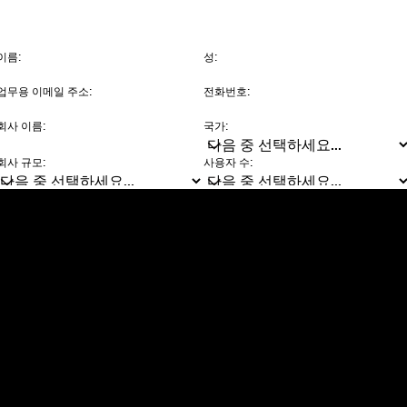
Dropbox
제품
데스크톱 앱
Plus
모바일 앱
Professional
통합
Business
기능
Enterprise
솔루션
Dash
보안
DocSend
미리 체험하기
Dropbox Sign
템플릿
Reclaim.ai
무료 도구
요금제
제품 업데이트