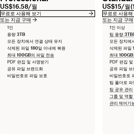
US$16.58/월
US$15/월(
무료로 사용해 보기
무료로 사용해
또는 지금 구매
또는 지금 구매
1인
1인 이상
용량
3TB
팀 용량
3TB
모든 장치에서 연결 상태 유지
모든 장치에서
삭제된 파일
180일
이내에 복원
삭제된 파일
최대
100GB
의 파일 전송
최대
100GB
PDF 편집 및 서명받기
PDF 편집 
공유 파일 브랜드화
공유 파일 
비밀번호로 파일 보호
비밀번호로 
팀 폴더로 파
팀 공유 관리
그룹 및 역할
관리 제어기