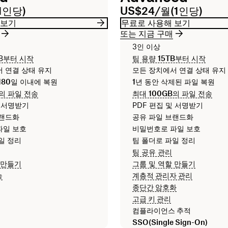
1인당)
US$24/월(1인당)
 보기
무료로 사용해 보기
또는 지금 구매
3인 이상
B부터 시작
팀 용량
15TB
부터 시작
 연결 상태 유지
모든 장치에서 연결 상태 유지
180일
이내에 복원
1년
동안 삭제된 파일 복원
의 파일 전송
최대
100GB
의 파일 전송
및 서명받기
PDF 편집 및 서명받기
브랜드화
공유 파일 브랜드화
파일 보호
비밀번호로 파일 보호
일 정리
팀 폴더로 파일 정리
팀 공유 관리
 만들기
그룹 및 역할 만들기
능
계층적 관리자 관리
종단간 암호화
고급 키 관리
컴플라이언스 추적
SSO(Single Sign-On)