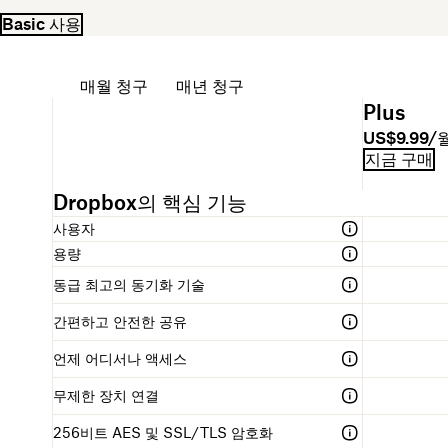
Basic 사용
청구 주기 선택
매월 청구
매년 청구
요
Plus
금
요
가
US$9.99/
제
금
격
청
시
지금 구매
이
제
구
작
름
설
구
하
다
Dropbox의 핵심 기능
명
조
기
양
링
사용자
한
크
용량
Dropbox
요
동급 최고의 동기화 기술
금
제
간편하고 안전한 공유
비
언제 어디서나 액세스
교
표
무제한 장치 연결
256비트 AES 및 SSL/TLS 암호화