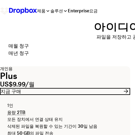
제품
솔루션
Enterprise
요금
아이디어
파일을 저장하고 공
청구 주기 선택
매월 청구
매년 청구
개인용
Plus
US$9.99/월
지금 구매
1인
용량
2TB
모든 장치에서 연결 상태 유지
삭제된 파일을 복원할 수 있는 기간이
30일
남음
최대
50 GB
의 파일 전송