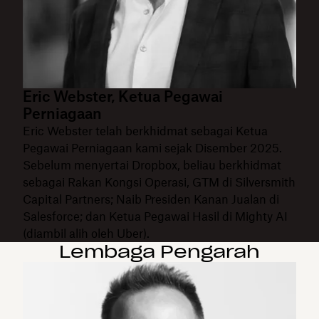
Eric Webster, Ketua Pegawai
Perniagaan
Eric Webster telah berkhidmat sebagai Ketua
Pegawai Perniagaan kami sejak Disember 2025.
Sebelum menyertai Dropbox, beliau berkhidmat
sebagai Rakan Kongsi Operasi, GTM di Silversmith
Capital Partners; Naib Presiden Kanan Jualan di
Salesforce; dan Ketua Pegawai Hasil di Mighty AI
(diambil alih oleh Uber).
Lembaga Pengarah