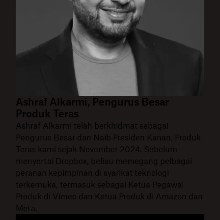
Ashraf Alkarmi, Pengurus Besar
Produk Teras
Ashraf Alkarmi telah berkhidmat sebagai
Pengurus Besar dan Naib Presiden Kanan, Produk
Teras kami sejak November 2024. Sebelum
menyertai Dropbox, beliau memegang pelbagai
peranan kepimpinan di syarikat teknologi
terkemuka, termasuk sebagai Ketua Pegawai
Produk di Vimeo dan Ketua Produk di Amazon dan
Meta.