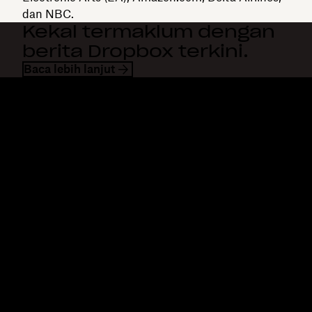
dan NBC.
Kekal termaklum dengan
berita Dropbox terkini.
Baca lebih lanjut
Dropbox
Produk
Apl desktop
Plus
Apl mudah alih
Professional
Integrasi
Business
Ciri-ciri
Enterprise
Penyelesaian
Dash
Keselamatan
DocSend
Akses awal
Dropbox Sign
Templat
Reclaim.ai
Alat percuma
Pelan
Kemaskinian produk
Ciri-ciri
Sokongan
Hantar fail besar
Pusat bantuan
Hantar video panjang
Hubungi kami
Simpanan foto di awan
Privasi & terma