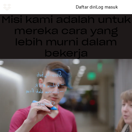
Daftar diri
Log masuk
Misi kami adalah untuk
mereka cara yang
lebih murni dalam
bekerja