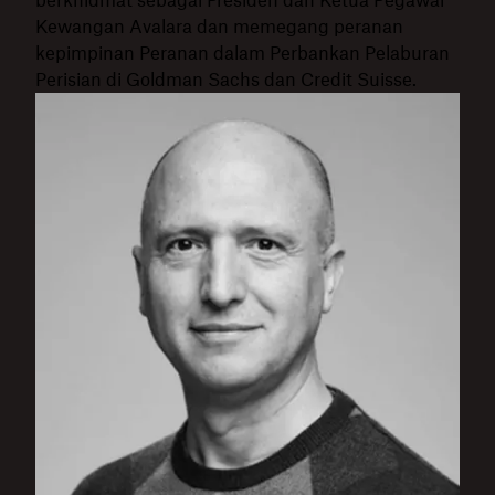
berkhidmat sebagai Presiden dan Ketua Pegawai
Kewangan Avalara dan memegang peranan
kepimpinan Peranan dalam Perbankan Pelaburan
Perisian di Goldman Sachs dan Credit Suisse.