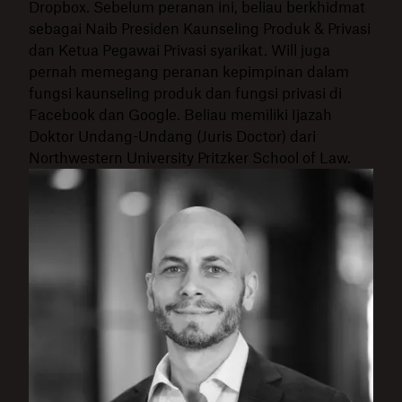
Dropbox. Sebelum peranan ini, beliau berkhidmat
sebagai Naib Presiden Kaunseling Produk & Privasi
dan Ketua Pegawai Privasi syarikat. Will juga
pernah memegang peranan kepimpinan dalam
fungsi kaunseling produk dan fungsi privasi di
Facebook dan Google. Beliau memiliki Ijazah
Doktor Undang-Undang (Juris Doctor) dari
Northwestern University Pritzker School of Law.