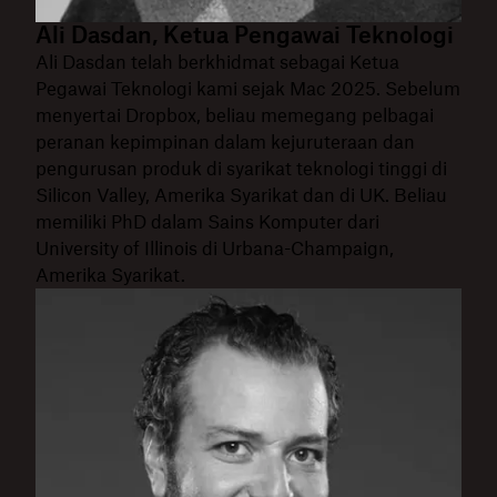
Ali Dasdan, Ketua Pengawai Teknologi
Ali Dasdan telah berkhidmat sebagai Ketua
Pegawai Teknologi kami sejak Mac 2025. Sebelum
menyertai Dropbox, beliau memegang pelbagai
peranan kepimpinan dalam kejuruteraan dan
pengurusan produk di syarikat teknologi tinggi di
Silicon Valley, Amerika Syarikat dan di UK. Beliau
memiliki PhD dalam Sains Komputer dari
University of Illinois di Urbana-Champaign,
Amerika Syarikat.