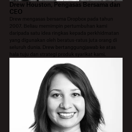
Drew Houston, Pengasas Bersama dan
CEO
Drew mengasas bersama Dropbox pada tahun
2007. Beliau memimpin pertumbuhan kami
daripada satu idea ringkas kepada perkhidmatan
yang digunakan oleh beratus-ratus juta orang di
seluruh dunia. Drew bertanggungjawab ke atas
hala tuju dan strategi produk syarikat kami.