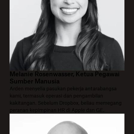
Melanie Rosenwasser, Ketua Pegawai
Sumber Manusia
Arden menyelia pasukan pekerja antarabangsa
kami, termasuk operasi dan pengambilan
kakitangan. Sebelum Dropbox, beliau memegang
peranan kepimpinan HR di Apple dan GE.