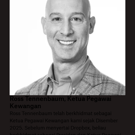
Ross Tennenbaum, Ketua Pegawai
Kewangan
Ross Tennenbaum telah berkhidmat sebagai
Ketua Pegawai Kewangan kami sejak Disember
2025. Sebelum menyertai Dropbox, beliau