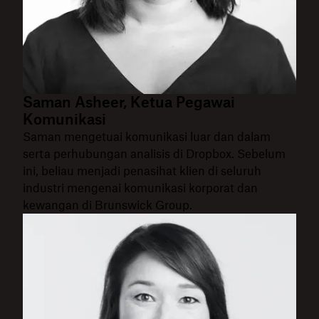
Saman Asheer, Ketua Pegawai
Komunikasi
Saman mengetuai komunikasi luar dan dalam
serta perhubungan analisis di Dropbox. Sebelum
ini, beliau menjadi penasihat klien di seluruh
industri mengenai komunikasi korporat dan
kewangan di Brunswick Group.