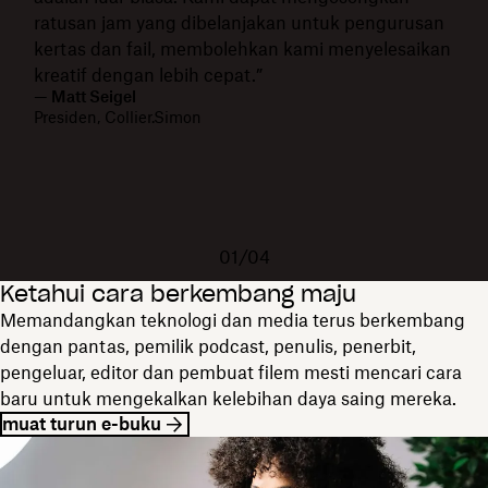
ratusan jam yang dibelanjakan untuk pengurusan
kertas dan fail, membolehkan kami menyelesaikan
kreatif dengan lebih cepat.”
— Matt Seigel
Presiden, Collier.Simon
01/04
Ketahui cara berkembang maju
Memandangkan teknologi dan media terus berkembang
dengan pantas, pemilik podcast, penulis, penerbit,
pengeluar, editor dan pembuat filem mesti mencari cara
baru untuk mengekalkan kelebihan daya saing mereka.
muat turun e-buku