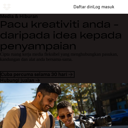
Daftar diri
Log masuk
Media & Hiburan
Pacu kreativiti anda -
daripada idea kepada
penyampaian
Cipta ruang kerja media fleksibel yang menghubungkan pasukan,
kandungan dan alat anda bersama-sama.
Cuba percuma selama 30 hari
Hubungi jualan