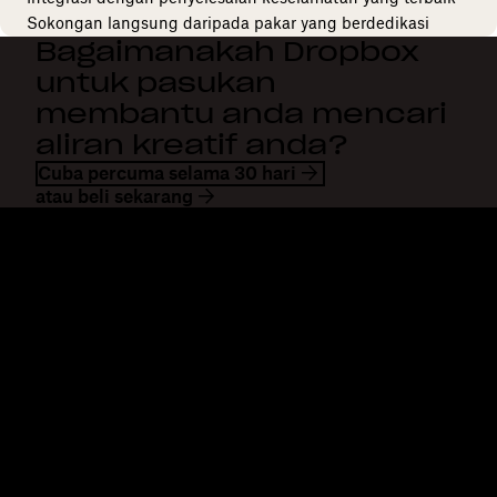
Sokongan langsung daripada pakar yang berdedikasi
Bagaimanakah Dropbox
untuk pasukan
membantu anda mencari
aliran kreatif anda?
Cuba percuma selama 30 hari
atau beli sekarang
Dropbox
Produk
Apl desktop
Plus
Apl mudah alih
Professional
Integrasi
Business
Ciri-ciri
Enterprise
Penyelesaian
Dash
Keselamatan
DocSend
Akses awal
Dropbox Sign
Templat
Reclaim.ai
Alat percuma
Pelan
Kemaskinian produk
Ciri-ciri
Sokongan