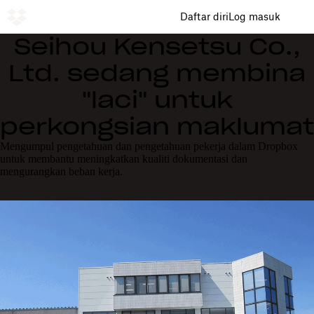
Daftar diri
Log masuk
Seihou Kensetsu Co.,
Ltd. sedang membina
"laci" untuk
perkongsian maklumat
Mengumpul pengetahuan dan pengetahuan pekerja dalam Dropbox
untuk membantu meningkatkan kualiti dokumentasi dan
mengurangkan beban kerja.