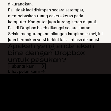
dikurangkan.
Fail tidak lagi disimpan secara setempat,
membebaskan ruang cakera keras pada
komputer. Komputer juga kurang kerap diganti.
Fail di Dropbox boleh dikongsi secara luaran.
Selain mengurangkan bilangan lampiran e-mel, ini
juga bermakna versi terkini fail sentiasa dikongsi.
Apakah yang anda akan
bina dengan Dropbox
untuk pasukan?
Hubungi kami
Lihat pelan kami
Dropbox
Produk
Apl desktop
Plus
Apl mudah alih
Professional
Integrasi
Business
Ciri-ciri
Enterprise
Penyelesaian
Dash
Keselamatan
DocSend