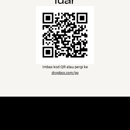
luar
Imbas kod QR atau pergi ke
dropbox.com/go
Dropbox
Produk
Apl desktop
Plus
Apl mudah alih
Professional
Integrasi
Business
Ciri-ciri
Enterprise