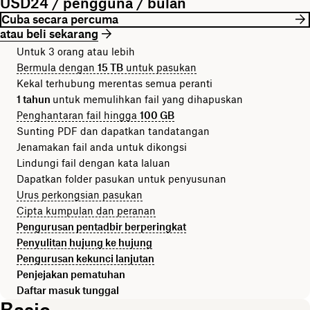
USD24 / pengguna / bulan
Cuba secara percuma
atau beli sekarang
Untuk 3 orang atau lebih
Bermula dengan
15 TB
untuk pasukan
Kekal terhubung merentas semua peranti
1 tahun
untuk memulihkan fail yang dihapuskan
Penghantaran fail hingga
100 GB
Sunting PDF dan dapatkan tandatangan
Jenamakan fail anda untuk dikongsi
Lindungi fail dengan kata laluan
Dapatkan folder pasukan untuk penyusunan
Urus perkongsian pasukan
Cipta kumpulan dan peranan
Pengurusan pentadbir berperingkat
Penyulitan hujung ke hujung
Pengurusan kekunci lanjutan
Penjejakan pematuhan
Daftar masuk tunggal
Basic