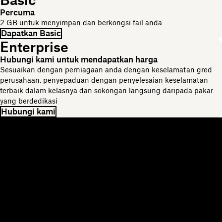
Percuma
2 GB untuk menyimpan dan berkongsi fail anda
Dapatkan Basic
Enterprise
Hubungi kami untuk mendapatkan harga
Sesuaikan dengan perniagaan anda dengan keselamatan gred
perusahaan, penyepaduan dengan penyelesaian keselamatan
terbaik dalam kelasnya dan sokongan langsung daripada pakar
yang berdedikasi
Hubungi kami
Dropbox
Produk
Apl desktop
Plus
Apl mudah alih
Professional
Integrasi
Business
Ciri-ciri
Enterprise
Penyelesaian
Dash
Keselamatan
DocSend
Akses awal
Dropbox Sign
Templat
Reclaim.ai
Alat percuma
Pelan