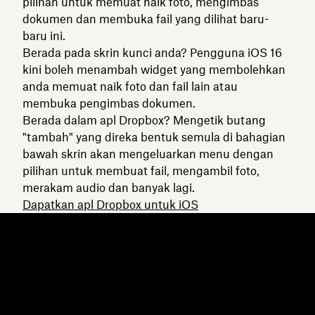
pilihan untuk memuat naik foto, mengimbas
dokumen dan membuka fail yang dilihat baru-
baru ini.
Berada pada skrin kunci anda? Pengguna iOS 16
kini boleh menambah widget yang membolehkan
anda memuat naik foto dan fail lain atau
membuka pengimbas dokumen.
Berada dalam apl Dropbox? Mengetik butang
"tambah" yang direka bentuk semula di bahagian
bawah skrin akan mengeluarkan menu dengan
pilihan untuk membuat fail, mengambil foto,
merakam audio dan banyak lagi.
Dapatkan apl Dropbox untuk iOS
Dropbox
Produk
Apl desktop
Plus
Apl mudah alih
Professional
Integrasi
Business
Ciri-ciri
Enterprise
Penyelesaian
Dash
Keselamatan
DocSend