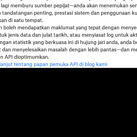
u lagi memburu sumber pepijat—anda akan menemukan semu
 tandatangan penting, prestasi sistem dan penggunaan k
kan di satu tempat.
 boleh mendapatkan maklumat yang tepat dengan menye
uk jenis data dan julat tarikh, atau menyiasat log untuk akt
ngan statistik yang berkuasa ini di hujung jari anda, anda b
t dan menyelesaikan masalah dengan lebih pantas—dan m
n API dioptimumkan.
 lanjut tentang papan pemuka API di blog kami
Ciri-ciri
Sokongan
S
Hantar fail besar
Pusat bantuan
Bl
Hantar video panjang
Hubungi kami
Ac
Simpanan foto di awan
Privasi & terma
Ki
Pemindahan fail selamat
Dasar kuki
Pu
Sandaran Awan
Keutamaan Kuki & CCPA
P
Edit PDF
Prinsip AI
Fo
Tandatangan elektronik
Peta laman
Ru
Tukar kepada PDF
Sumber pembelajaran
Ra
Ra