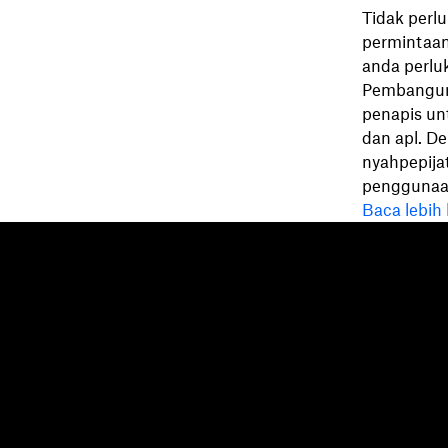
Tidak perl
permintaan
anda perlu
Pembangun
penapis unt
dan apl. De
nyahpepija
penggunaa
Baca lebih
Dropbox
Produk
Apl desktop
Plus
Apl mudah alih
Professional
Integrasi
Business
Ciri-ciri
Enterprise
Penyelesaian
Dash
Keselamatan
DocSend
Akses awal
Dropbox Sign
Templat
Reclaim.ai
Alat percuma
Pelan