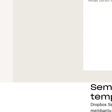
Semu
tem
Dropbox Si
membantu p