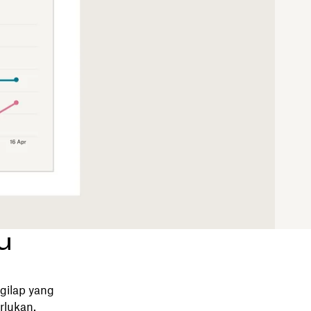
u
gilap yang
rlukan.