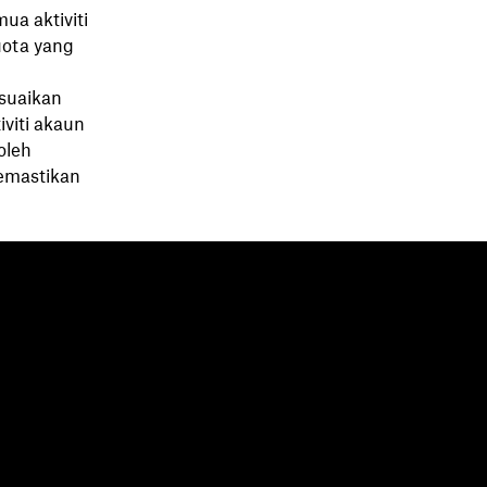
a aktiviti
uota yang
suaikan
iviti akaun
oleh
emastikan
umber
Syarikat
og
Tentang kami
ara
Kerjaya
sah pelanggan
Perhubungan pelabur
staka sumber
Tanggungjawab korporat
embangun
rum komuniti
jukan
kan niaga penjual
kan niaga integrasi