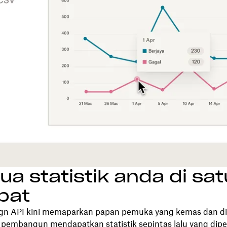
a statistik anda di sat
pat
gn API kini memaparkan papan pemuka yang kemas dan di
embangun mendapatkan statistik sepintas lalu yang dipe