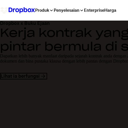
Produk
Penyelesaian
Enterprise
Harga
Dropbox x Buku Ejaan
Kerja kontrak yang
pintar bermula di s
Dapatkan lebih banyak manfaat daripada sejarah kontrak anda dengan
dokumen dan bina pustaka klausa dengan lebih pantas dengan Dropbo
Lihat ia berfungsi