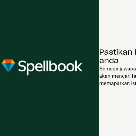
Pastikan 
anda
Semoga jawapan
akan mencari fa
memaparkan ist