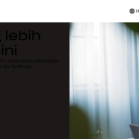
H
 lebih
ini
 AI. Jawab soalan, bandingkan
x dan Spellbook.