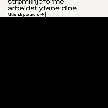
strømlinjeforme
arbeidsflytene dine
Utforsk partnere
Dropbox
Produkter
Skrivebordsapp
Plus
Mobilapp
Professional
Integrering
Business
Funksjoner
Enterprise
Løsninger
Dash
Sikkerhet
DocSend
Tidlig tilgang
Dropbox Sign
Maler
Reclaim.ai
Gratis verktøy
Abonnementer
Produktoppdateringer
Funksjoner
Støtte
Send store filer
Hjelpesenter
Send store videoer
Kontakt oss
Laging av bilder i nettsky
Personvern og vilkår
Sikker filoverføring
Retningslinjer for
Sikkerhetskopi til nettskyen
informasjonskapsler