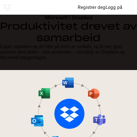
Registrer deg
Logg på
Microsoft | Dropbox
Produktivitet drevet av
samarbeid
Lagre, organiser og del filer på tvers av verktøy, og få mer gjort
sammen med andre – uten problemer – ved hjelp av Dropbox og
Microsoft-integreringen.