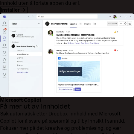
innhold uten å forlate appen du er i.
Installer
Microsoft Copilot
Få mer ut av innholdet
Søk automatisk etter Dropbox-innhold med Microsoft
Copilot for å svare på spørsmål og tilby innsikt i sanntid.
Fokuser mer på det kreative og problemløsing, og vær