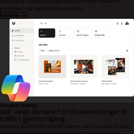
trygg på at Dropbox og Microsoft prioriterer sikkerhet,
personvern og overholdelse av regler.
Installer
Dropbox Replay
Gjør veien kortere fra tilbakemeldinger til
fullført gjennomgang
Gjennomgå kreativt innhold raskere med Dropbox Replay.
Hent innhold fra OneDrive direkte til Dropbox Replay –