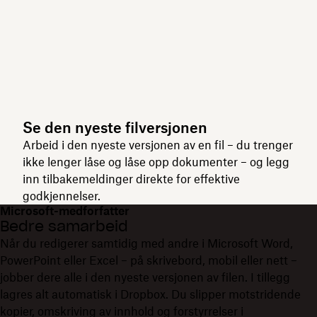
Se den nyeste filversjonen
Arbeid i den nyeste versjonen av en fil – du trenger
ikke lenger låse og låse opp dokumenter – og legg
inn tilbakemeldinger direkte for effektive
godkjennelser.
Microsoft-medforfatter
Bedre samarbeid
Når du redigerer samtidig med andre i Microsoft Word,
PowerPoint eller Excel – på skrivebord, mobil eller nett –
jobber dere alle i den nyeste versjonen av filen. I tillegg
lagres alt automatisk i Dropbox. Du slipper motstridende
kopier, omskriving av innhold og forstyrrelser i