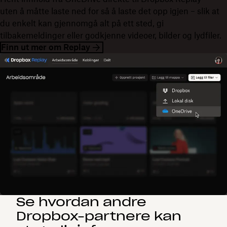
uten å måtte laste ned for så å laste det opp igjen – slik at
du enkelt kan gjennomgå alt på ett sted, gi
tilbakemeldinger eller godkjenne videoer, bilder og lydfiler.
Finn ut mer om Replay
Se hvordan andre
Dropbox-partnere kan