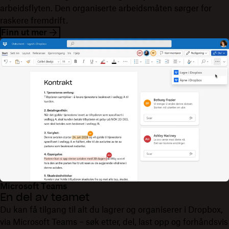
arbeidsflyten. Den organiserte arbeidsmåten sørger for
raskere fremdrift.
Finn ut mer
Microsoft Teams
En del av teamet
Du kan få tilgang til alt du lagrer og organiserer i Dropbox,
via Microsoft Teams – søk etter, del, last opp og forhåndsvis