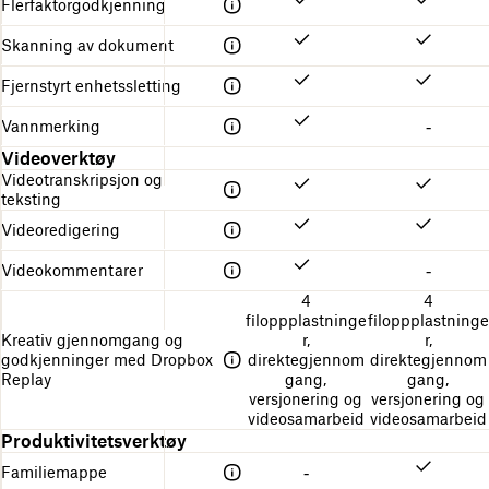
Flerfaktorgodkjenning
Skanning av dokument
Fjernstyrt enhetssletting
Vannmerking
-
Videoverktøy
Videotranskripsjon og
teksting
Videoredigering
Videokommentarer
-
4
4
filoppplastninge
filoppplastninge
Kreativ gjennomgang og
r,
r,
godkjenninger med Dropbox
direktegjennom
direktegjennom
Replay
gang,
gang,
versjonering og
versjonering og
videosamarbeid
videosamarbeid
Produktivitetsverktøy
Familiemappe
-