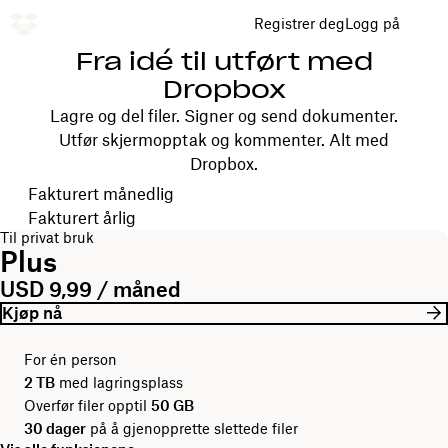
Registrer deg
Logg på
Fra idé til utført med
Dropbox
Lagre og del filer. Signer og send dokumenter.
Utfør skjermopptak og kommenter. Alt med
Dropbox.
Velg faktureringsperiode
Fakturert månedlig
Fakturert årlig
Til privat bruk
Plus
USD 9,99 / måned
Kjøp nå
For én person
2 TB
med lagringsplass
Overfør filer opptil
50 GB
30 dager
på å gjenopprette slettede filer