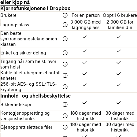
a
o
eller kjøp nå
p
k
s
k
b
En
Kjernefunksjonene i Dropbox
å
r
t
l
tabell
a
Brukere
For én person
Opptil 6 bruker
i
u
i
som
b
v
3 000 GB med
2 000 GB for
r
n
sammenligner
Lagringsplass
o
e
lagringsplass
familien din
e
g
de
n
l
r
f
Den beste
forskjellige
n
s
i
o
synkroniseringsteknologien i
Dropbox-
e
e
n
r
klassen
abonnementene
m
a
g
å
e
Enkel og sikker deling
v
s
k
n
a
s
o
Tilgang når som helst, hvor
t
b
t
m
som helst
e
o
r
m
Koble til et ubegrenset antall
t
n
u
e
enheter
n
k
i
256-bit AES- og SSL/TLS-
e
t
g
kryptering
m
u
a
Innhold- og uhellsbeskyttelse
e
r
n
n
Sikkerhetskopi
g
t
Kontogjenoppretting og
180 dager med
30 dager med
e
versjonshistorikk
historikk
historikk
t
180 dager med
30 dager med
Gjenopprett slettede filer
historikk
historikk