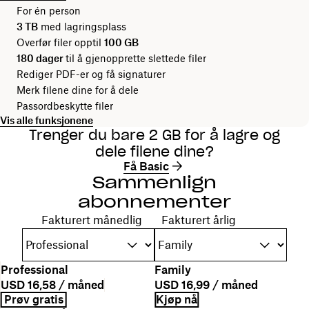
For én person
3 TB
med lagringsplass
Overfør filer opptil
100 GB
180 dager
til å gjenopprette slettede filer
Rediger PDF-er og få signaturer
Merk filene dine for å dele
Passordbeskytte filer
Vis alle funksjonene
Trenger du bare 2 GB for å lagre og
dele filene dine?
Få Basic
Sammenlign
abonnementer
Velg faktureringsperiode
Fakturert månedlig
Fakturert årlig
N
Professional
Family
a
B
P
USD 16,58 / måned
USD 16,99 / måned
v
e
r
F
K
Prøv gratis
Kjøp nå
n
s
i