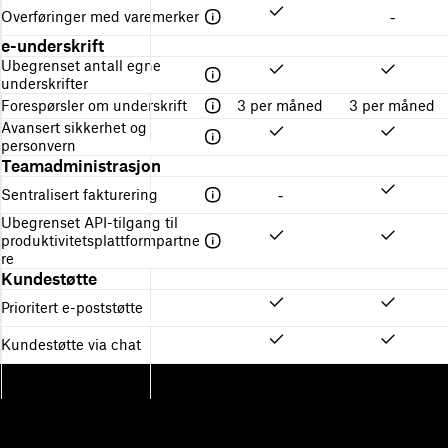
Overføringer med varemerker
-
e-underskrift
Ubegrenset antall egne
underskrifter
Forespørsler om underskrift
3 per måned
3 per måned
Avansert sikkerhet og
personvern
Teamadministrasjon
Sentralisert fakturering
-
Ubegrenset API-tilgang til
produktivitetsplattformpartne
re
Kundestøtte
Prioritert e-poststøtte
Kundestøtte via chat
Dropbox
Produkter
Skrivebordsapp
Plus
Mobilapp
Professional
Integrering
Business