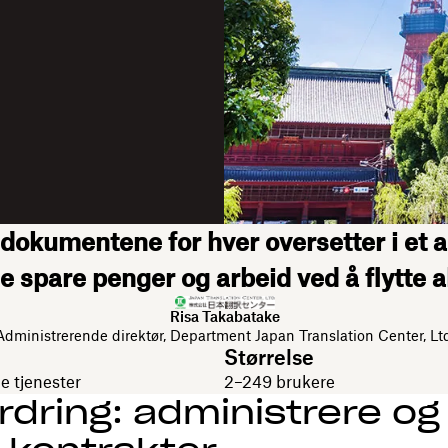
dokumentene for hver oversetter i et a
e spare penger og arbeid ved å flytte al
Risa Takabatake
Administrerende direktør, Department Japan Translation Center, Lt
Størrelse
le tjenester
2–249 brukere
rdring: administrere og