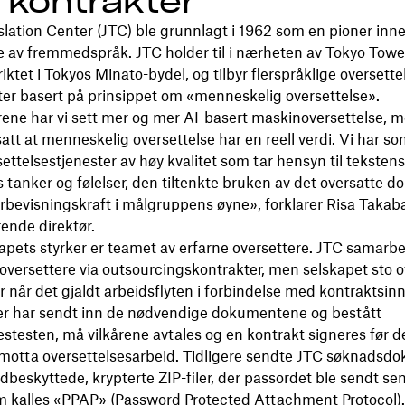
 kontrakter
lation Center (JTC) ble grunnlagt i 1962 som en pioner inn
e av fremmedspråk. JTC holder til i nærheten av Tokyo Tower
iktet i Tokyos Minato-bydel, og tilbyr flerspråklige oversette
ter basert på prinsippet om «menneskelig oversettelse».
rene har vi sett mer og mer AI-basert maskinoversettelse, m
att at menneskelig oversettelse har en reell verdi. Vi har s
settelsestjenester av høy kvalitet som tar hensyn til teksten
s tanker og følelser, den tiltenkte bruken av det oversatte 
rbevisningskraft i målgruppens øyne», forklarer Risa Takab
ende direktør.
apets styrker er teamet av erfarne oversettere. JTC samarb
nsoversettere via outsourcingskontrakter, men selskapet sto o
r når det gjaldt arbeidsflyten i forbindelse med kontraktsin
er har sendt inn de nødvendige dokumentene og bestått
estesten, må vilkårene avtales og en kontrakt signeres før d
motta oversettelsesarbeid. Tidligere sendte JTC søknadsd
beskyttede, krypterte ZIP-filer, der passordet ble sendt sen
m kalles «PPAP» (Password Protected Attachment Protocol)