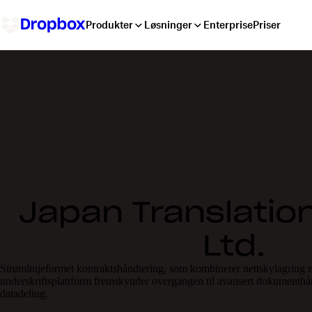
Produkter
Løsninger
Enterprise
Priser
Japan Translation
Ltd.
Strømlinjeformet kontraktshåndtering, som kombinerer nettskylagring 
underskriftsplattform fremskynder overgangen til avansert dokumenthå
datadeling.