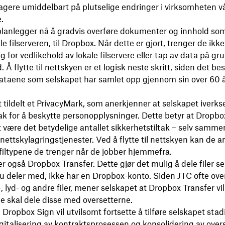
gere umiddelbart på plutselige endringer i virksomheten vå
.
lanlegger nå å gradvis overføre ‌dokumenter og innhold som
e filserveren, til Dropbox. Når dette er gjort, trenger de ikke
 for vedlikehold av lokale filservere eller tap av data på gr
Å flytte til nettskyen er et logisk neste skritt, siden det be
dataene som selskapet har samlet opp gjennom sin over 60 
t tildelt et PrivacyMark, som anerkjenner at selskapet iverks
ak for å beskytte personopplysninger. Dette betyr at Dropbo
 være det betydelige antallet sikkerhetstiltak – selv samme
ettskylagringstjenester. Ved å flytte til nettskyen kan de a
 filtypene de trenger når de jobber hjemmefra.
r også Dropbox Transfer. Dette gjør det mulig å dele filer s
 deler med, ikke har en Dropbox-konto. Siden JTC ofte ove
-, lyd- og andre filer, mener selskapet at Dropbox Transfer vi
de skal dele disse med oversetterne.
Dropbox Sign vil utvilsomt fortsette å tilføre selskapet sta
digitalisering av kontraktsprosessen og konsolidering av over