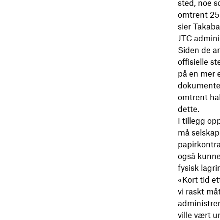
sted, noe s
omtrent 25 
sier Takaba
JTC admini
Siden de an
offisielle 
på en mer e
dokumenter 
omtrent hal
dette.
I tillegg o
må selskape
papirkontra
også kunnet
fysisk lagr
«Kort tid e
vi raskt må
administrer
ville vært 