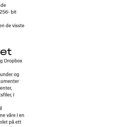
nde
256- bit
en de visste
het
og Dropbox
 under og
okumenter
enter,
iler, i
l
ne våre i en
mlet på ett