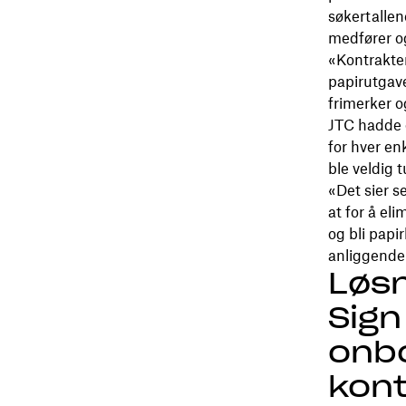
søkertallen
medfører og
«Kontrakten
papirutgave
frimerker o
JTC hadde 
for hver enk
ble veldig 
«Det sier s
at for å el
og bli papi
anliggend
Løs
Sign
onbo
kont