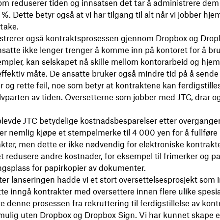
om reduserer tiden og innsatsen det tar å administrere de
%. Dette betyr også at vi har tilgang til alt når vi jobber hj
take.
strerer også kontraktsprosessen gjennom Dropbox og Drop
satte ikke lenger trenger å komme inn på kontoret for å br
stempler, kan selskapet nå skille mellom kontorarbeid og hj
ffektiv måte. De ansatte bruker også mindre tid på å sende
og rette feil, noe som betyr at kontraktene kan ferdigstille
vparten av tiden. Oversetterne som jobber med JTC, drar og
pplevde JTC betydelige kostnadsbesparelser etter overgangen
r nemlig kjøpe et stempelmerke til 4 000 yen for å fullføre
kter, men dette er ikke nødvendig for elektroniske kontrakte
 redusere andre kostnader, for eksempel til frimerker og papi
ingsplass for papirkopier av dokumenter.
tter lanseringen hadde vi et stort oversettelsesprosjekt som 
tte inngå kontrakter med oversettere innen flere ulike spesia
e denne prosessen fra rekruttering til ferdigstillelse av kon
umulig uten Dropbox og Dropbox Sign. Vi har kunnet skape 