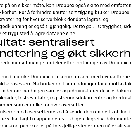
re på en sikker måte, kan Dropbox også skilte med omfatte
kkerhet. For å forhindre uautorisert tilgang bruker Dropbox 
 kryptering for hver serverblokk der data lagres, og
godkjenning er også tilgjengelig. Dette ga JTC trygghet, sid
 et trygt sted å lagre dataene sine.
ltat: sentralisert
åndtering og økt sikker
lerede merket mange fordeler etter innføringen av Dropbox 
 med å bruke Dropbox til å kommunisere med oversetterne
raktsprosessen. Nå bruker de filanmodninger for å motta d
 Under onboardingen samler og administrerer de alle dokum
øknader, testresultater, registreringsdokumenter og kontraktsf
per som er unike for hver oversetter.
iserer med oversetterne ved å sende dem en delt kobling ti
 vi har lagt i mappen deres. Tidligere lagret vi dokumente
 data og papirkopier på forskjellige steder, men nå er alt sa