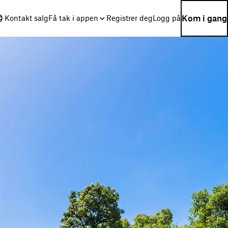
Kom i gang
Kontakt salg
Få tak i appen
Registrer deg
Logg på