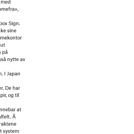
m med
emmefra»,
box Sign.
uke sine
emmekontor
 ut
s på
så nytte av
. I Japan
r. De har
r, og til
innebar at
lfelt. Å
traktene
et system