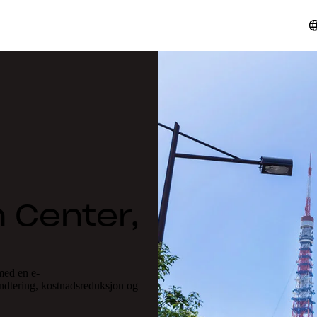
 Center,
med en e-
ndtering, kostnadsreduksjon og