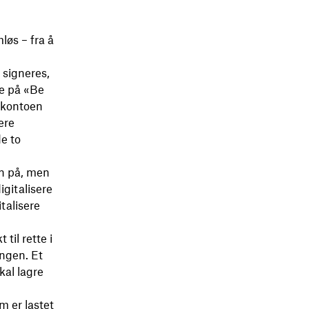
øs – fra å
 signeres,
ke på «Be
-kontoen
ere
de to
en på, men
igitalisere
italisere
til rette i
ingen. Et
kal lagre
m er lastet