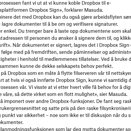
prosessen fant vi ut at vi kunne koble Dropbox til e-
tsplattformen Dropbox Sign», forklarer Masuda.
inere det med Dropbox kan du også gjøre arbeidsflyten søml
 lagre dokumenter til å be om og verifisere signaturer.
r enkel. Du trenger bare å laste opp dokumentene som skal
tadressen til personen du ønsker å signere dem til, og klik
ift». Når dokumentet er signert, lagres det i Dropbox Sign
 følge med på fremdriften, sende påminnelser og administr
tigheter i henhold til medlemmenes tillatelser. Ved å bruke 
 sammen kunne de dekke selskapets behov perfekt.
i på Dropbox som en måte å flytte filserveren vår til nettsky
art at hvis vi også innførte Dropbox Sign, kunne vi samtidig d
sessen vår. Vi visste at vi etter hvert ville få behov for å dig
 våre, så dette virket som en flott mulighet», sier Masuda.
å imponert over andre Dropbox-funksjoner. De fant seg raskt 
rukergrensesnittet ‌og satte pris på den raske filsynkroniser
g punkt var sikkerhet – noe som ikke er til diskusjon når du s
dokumenter.
il filanmodningsfunksjonen som lar deg motta dokumenter so