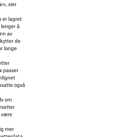
r», sier
 er lagret
 lenger å
unn av
skytter de
år lange
etter
x passer
nlignet
nsatte også
elv om
rsetter
l være
dig mer
setterdata