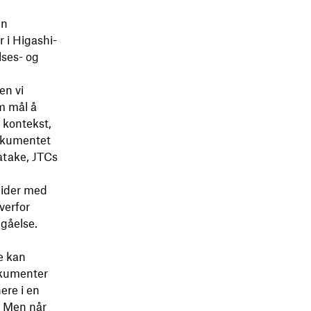
en
 i Higashi-
lses- og
en vi
om mål å
s kontekst,
dokumentet
atake, JTCs
eider med
verfor
ngåelse.
e kan
okumenter
ere i en
. Men når