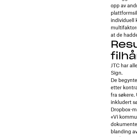
opp av and
plattformsi
individuell
multifaktor
at de hadde
Resu
filh
JTC har al
Sign.
De begynte
etter kont
fra søkere.
inkludert s
Dropbox-map
«Vi kommun
dokumentene
blanding av