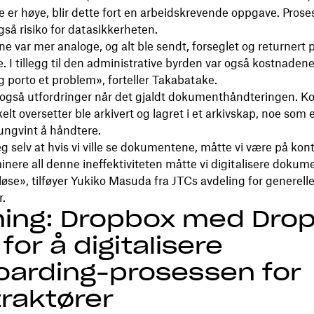
e er høye, blir dette fort en arbeidskrevende oppgave. Pros
så risiko for datasikkerheten.
e var mer analoge, og alt ble sendt, forseglet og returnert p
. I tillegg til den administrative byrden var også kostnadene 
g porto et problem», forteller Takabatake.
også utfordringer når det gjaldt dokumenthåndteringen. K
elt oversetter ble arkivert og lagret i et arkivskap, noe som 
tungvint å håndtere.
eg selv at hvis vi ville se dokumentene, måtte vi være på kont
iminere all denne ineffektiviteten måtte vi digitalisere doku
rløse», tilføyer Yukiko Masuda fra JTCs avdeling for generell
er.
ning: Dropbox med Dro
 for å digitalisere
arding-prosessen for
raktører