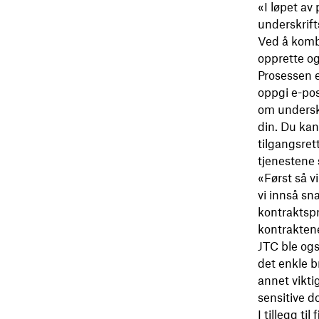
«I løpet av 
underskrif
Ved å komb
opprette og
Prosessen e
oppgi e-pos
om underskr
din. Du kan
tilgangsret
tjenestene
«Først så v
vi innså sn
kontraktspro
kontraktene
JTC ble ogs
det enkle b
annet vikti
sensitive 
I tillegg t