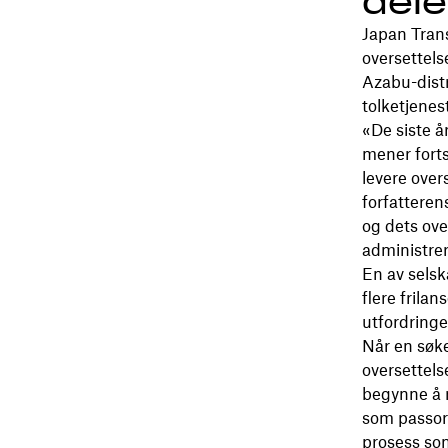
dele
Japan Trans
oversettels
Azabu-distr
tolketjenes
«De siste å
mener forts
levere over
forfatteren
og dets ove
administrer
En av selsk
flere frila
utfordringe
Når en søk
oversettels
begynne å 
som passord
prosess so