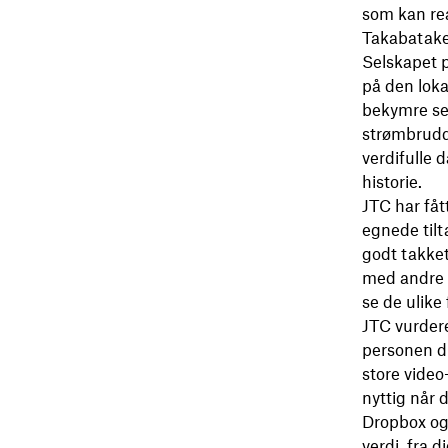
som kan rea
Takabatake
Selskapet p
på den lokal
bekymre seg
strømbrudd. 
verdifulle 
historie.
JTC har fåt
egnede tilt
godt takket
med andre n
se de ulike
JTC vurdere
personen du
store video
nyttig når 
Dropbox og 
verdi, fra 