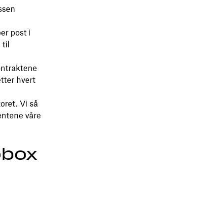
essen
er post i
til
ontraktene
etter hvert
oret. Vi så
mentene våre
e
pbox