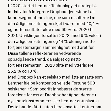
I 2020 startet Lentner Technology et strategisk
initiativ for å integrere Dropbox-tjenestene i alle
kundesegmentene sine, noe som resulterte i at
den årlige omsetningen skjøt i været med 40,4 %
og nettoresultatet økte med 60 % fra 2020 til
2021. Utviklingen forsatte i 2022, med 9 % vekst i
den årlige omsetningen og 14 % økning i netto
fortjenestemargin sammenlignet med året før.
Disse tallene reflekterer en vedvarende
oppadgående trend, da salget og netto
fortjenestemargin i 2023 økte med ytterligere
26,2 % og 19 %.
Med Dropbox kan et selskap med åtte ansatte som
Lentner hjelpe kontoer og veilede Fortune 500-
selskaper. «Som bedrift innebærer de største
fordelene for oss at Dropbox har åpnet dørene til
nye inntektsstrømmer», sier Lentner entusiastisk.
Dette har de fått til uten flere ansatte. Lentner har