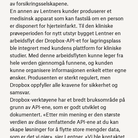
av forsikringsselskapene.
En annen av Lentners kunder produserer et
medisinsk apparat som kan fastslå om en person
er disponert for hjerteinfarkt. Til den kliniske
prøveperioden for nytt utstyr bygget Lentner en
arbeidsflyt der Dropbox-API-et for lagringsplass
ble integrert med kundens plattform for kliniske
studier. Med denne arbeidsflyten kunne leger fra
hele verden gjennomgå funnene, og kunden
kunne organisere informasjonen enkelt etter egne
ønsker. Produsenten er sterkt regulert, men
Dropbox oppfyller alle kravene for sikkerhet og
samsvar.
Dropbox-verktøyene har et bredt bruksområde på
grunn av API-ene, som er godt utviklet og
dokumentert. «Etter min mening er den største
verdien av disse omfattende API-ene at du kan
skape løsninger for å flytte store mengder data,
som er det vi gjør», sier Lentner. «Vi ble kontaktet