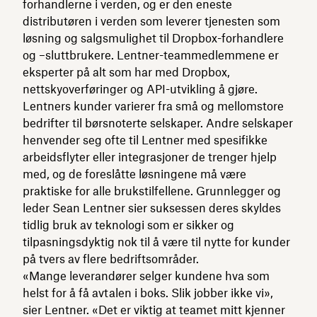
forhandlerne i verden, og er den eneste
distributøren i verden som leverer tjenesten som
løsning og salgsmulighet til Dropbox-forhandlere
og –sluttbrukere. Lentner-teammedlemmene er
eksperter på alt som har med Dropbox,
nettskyoverføringer og API-utvikling å gjøre.
Lentners kunder varierer fra små og mellomstore
bedrifter til børsnoterte selskaper. Andre selskaper
henvender seg ofte til Lentner med spesifikke
arbeidsflyter eller integrasjoner de trenger hjelp
med, og de foreslåtte løsningene må være
praktiske for alle brukstilfellene. Grunnlegger og
leder Sean Lentner sier suksessen deres skyldes
tidlig bruk av teknologi som er sikker og
tilpasningsdyktig nok til å være til nytte for kunder
på tvers av flere bedriftsområder.
«Mange leverandører selger kundene hva som
helst for å få avtalen i boks. Slik jobber ikke vi»,
sier Lentner. «Det er viktig at teamet mitt kjenner