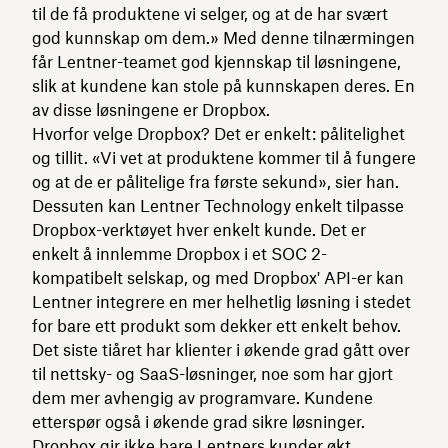
til de få produktene vi selger, og at de har svært
god kunnskap om dem.» Med denne tilnærmingen
får Lentner-teamet god kjennskap til løsningene,
slik at kundene kan stole på kunnskapen deres. En
av disse løsningene er Dropbox.
Hvorfor velge Dropbox? Det er enkelt: pålitelighet
og tillit. «Vi vet at produktene kommer til å fungere
og at de er pålitelige fra første sekund», sier han.
Dessuten kan Lentner Technology enkelt tilpasse
Dropbox-verktøyet hver enkelt kunde. Det er
enkelt å innlemme Dropbox i et SOC 2-
kompatibelt selskap, og med Dropbox' API-er kan
Lentner integrere en mer helhetlig løsning i stedet
for bare ett produkt som dekker ett enkelt behov.
Det siste tiåret har klienter i økende grad gått over
til nettsky- og SaaS-løsninger, noe som har gjort
dem mer avhengig av programvare. Kundene
etterspør også i økende grad sikre løsninger.
Dropbox gir ikke bare Lentners kunder økt