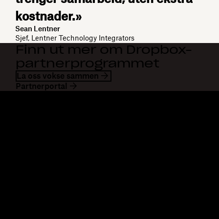
kostnader.»
Sean Lentner
Sjef, Lentner Technology Integrators
Finn ut mer om Dropbox-
partnerprogrammet
La oss vokse sammen
Partnerportal
Dropbox
Produkter
Skrivebordsapp
Plus
Mobilapp
Professional
Integrering
Business
Funksjoner
Enterprise
Løsninger
Dash
Sikkerhet
DocSend
Tidlig tilgang
Dropbox Sign
Maler
Reclaim.ai
Gratis verktøy
Abonnementer
Produktoppdateringer
Funksjoner
Støtte