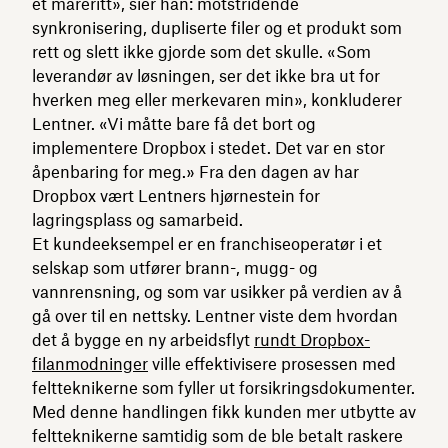
et mareritt», sier han: motstridende
synkronisering, dupliserte filer og et produkt som
rett og slett ikke gjorde som det skulle. «Som
leverandør av løsningen, ser det ikke bra ut for
hverken meg eller merkevaren min», konkluderer
Lentner. «Vi måtte bare få det bort og
implementere Dropbox i stedet. Det var en stor
åpenbaring for meg.» Fra den dagen av har
Dropbox vært Lentners hjørnestein for
lagringsplass og samarbeid.
Et kundeeksempel er en franchiseoperatør i et
selskap som utfører brann-, mugg- og
vannrensning, og som var usikker på verdien av å
gå over til en nettsky. Lentner viste dem hvordan
det å bygge en ny arbeidsflyt
rundt Dropbox-
filanmodninger
ville effektivisere prosessen med
feltteknikerne som fyller ut forsikringsdokumenter.
Med denne handlingen fikk kunden mer utbytte av
feltteknikerne samtidig som de ble betalt raskere