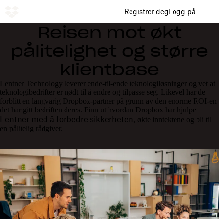
Registrer deg
Logg på
Reisen mot økt
pålitelighet og større
klientbase
Lentner Technology leverer ende-til-ende teknologiløsninger og vet at
teknologibedrifter er nødt til å endre og tilpasse seg. Likevel har de
forblitt en langvarig Dropbox-partner på grunn av den enorme ROI-en
det har gitt bedriften deres. Finn ut hvordan Dropbox har hjulpet
Lentner med å forbedre sikkerheten
, økte inntektene og bli til
en pålitelig rådgiver.