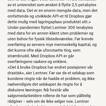
av et universitet som ønsket å flytte 2,5 petabytes
med data. Det er en enorm mengde data, men det
omfattende og utviklede API-et til Dropbox gjør
dette mulig med lagringsplass-produktet sitt.»
Under pandemien flyttet Lentner 300 terabytes
med data for en annen klient uten problemer og
uten behov for fysisk tilstedeværelse. Før krevde
overføring av servere mye menneskelig kapital, og
det kunne ofte skje uforutsette ting, som
strømbrudd. Med Dropbox API-er går
overføringene raskere og enklere.
«Det å bruke Dropbox har endret posisjonen vår
drastisk», sier Lentner. Før var de et selskap som
kundene ringte når de hadde et problem, og ikke
nødvendigvis det selskapet de ringte for å
diskutere løsninger. Nå forstår alle
salgsmedarbeidere rollene de har som pålitelig
rådgiver – selv om de ikke selger noe. Lentner