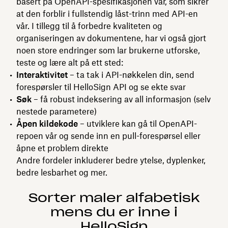
basert på OpenAPI-spesifikasjonen vår, som sikrer
at den forblir i fullstendig låst-trinn med API-en
vår. I tillegg til å forbedre kvaliteten og
organiseringen av dokumentene, har vi også gjort
noen store endringer som lar brukerne utforske,
teste og lære alt på ett sted:
Interaktivitet
– ta tak i API-nøkkelen din, send
forespørsler til HelloSign API og se ekte svar
Søk
– få robust indeksering av all informasjon (selv
nestede parametere)
Åpen kildekode
– utviklere kan gå til OpenAPI-
repoen vår og sende inn en pull-forespørsel eller
åpne et problem direkte
Andre fordeler inkluderer bedre ytelse, dyplenker,
bedre lesbarhet og mer.
Sorter maler alfabetisk
mens du er inne i
HelloSign