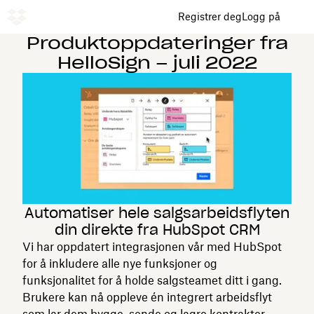
Registrer deg
Logg på
Produktoppdateringer fra
HelloSign – juli 2022
Automatiser hele salgsarbeidsflyten
din direkte fra HubSpot CRM
Vi har oppdatert integrasjonen vår med HubSpot
for å inkludere alle nye funksjoner og
funksjonalitet for å holde salgsteamet ditt i gang.
Brukere kan nå oppleve én integrert arbeidsflyt
som lar dem bygge, sende og lagre kontrakter