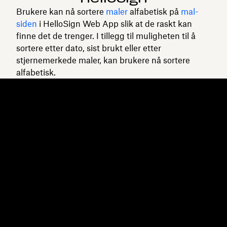
Brukere kan nå sortere
maler
alfabetisk på
mal
-
siden
i HelloSign Web App slik at de raskt kan
finne det de trenger. I tillegg til muligheten til å
sortere etter dato, sist brukt eller etter
stjernemerkede maler, kan brukere nå sortere
alfabetisk.
Dropbox
Produkter
Skrivebordsapp
Plus
Mobilapp
Professional
Integrering
Business
Funksjoner
Enterprise
Løsninger
Dash
Sikkerhet
DocSend
Tidlig tilgang
Dropbox Sign
Maler
Reclaim.ai
Gratis verktøy
Abonnementer
Produktoppdateringer
Funksjoner
Støtte
Send store filer
Hjelpesenter