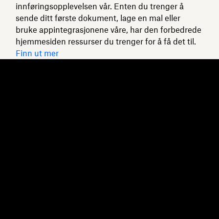
innføringsopplevelsen vår. Enten du trenger å
sende ditt første dokument, lage en mal eller
bruke appintegrasjonene våre, har den forbedrede
hjemmesiden ressurser du trenger for å få det til.
Finn ut mer
Dropbox
Produkter
Skrivebordsapp
Plus
Mobilapp
Professional
Integrering
Business
Funksjoner
Enterprise
Løsninger
Dash
Sikkerhet
DocSend
Tidlig tilgang
Dropbox Sign
Maler
Reclaim.ai
Gratis verktøy
Abonnementer
Produktoppdateringer
Funksjoner
Støtte
Send store filer
Hjelpesenter
Send store videoer
Kontakt oss
Laging av bilder i nettsky
Personvern og vilkår