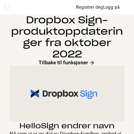
Registrer deg
Logg på
Dropbox Sign-
produktoppdaterin
ger fra oktober
2022
Tilbake til funksjoner
HelloSign endrer navn
Nå som vi er en del av Dropbox-familien, endret vi