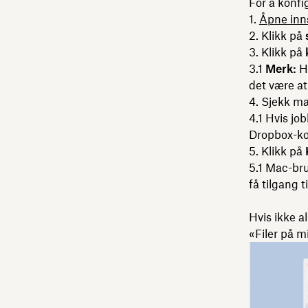
For å konfi
Åpne inn
Klikk på
Klikk på
Merk:
Hv
det være a
Sjekk ma
Hvis jo
Dropbox-kon
Klikk på
Mac-bru
få tilgang 
Hvis ikke a
«Filer på m