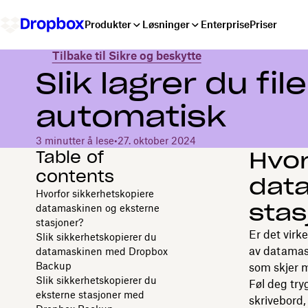
Produkter
Løsninger
Enterprise
Priser
Tilbake til Sikre og beskytte
Slik lagrer du fi
automatisk
3 minutter å lese
•
27. oktober 2024
Table of
Hvor
contents
dat
Hvorfor sikkerhetskopiere
stas
datamaskinen og eksterne
stasjoner?
Er det virke
Slik sikkerhetskopierer du
av datama
datamaskinen med Dropbox
Backup
som skjer 
Slik sikkerhetskopierer du
Føl deg try
eksterne stasjoner med
skrivebord,