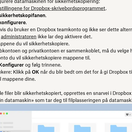
gurere datamaskinen for sikkerhetskopiering:
stillingene for Dropbox-skrivebordsprogrammet
.
sikkerhetskopifanen
.
konfigurere
.
is du bruker en Dropbox teamkonto og ikke ser dette altern
t
administratoren
ikke lar deg aktivere det.
ppene du vil sikkerhetskopiere.
bbkontoen og privatkontoen er sammenkoblet, må du velge 
to du vil sikkerhetskopiere mappene til.
Konfigurer
og følg trinnene.
kere: Klikk på
OK
når du blir bedt om det for å gi Dropbox till
til mappene dine.
lle filer blir sikkerhetskopiert, opprettes en snarvei i Dropbo
in datamaskin» som tar deg til filplasseringen på datamask