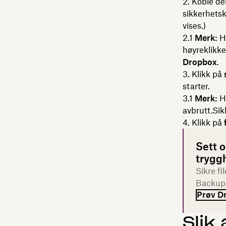
Koble de
sikkerhetsk
vises.)
Merk:
Hv
høyreklikke
Dropbox
.
Klikk på
starter.
Merk:
Hv
avbrutt.Sik
Klikk på
Sett 
trygg
Sikre f
Backup.
Prøv D
Slik