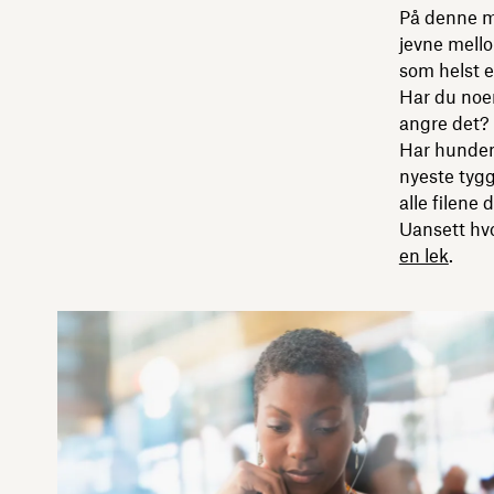
På denne må
jevne mello
som helst 
Har du no
angre det? 
Har hunden 
nyeste tygg
alle filene
Uansett hvo
en lek
.