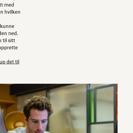
itt med
n hvilken
 kunne
den ned.
il sitt
opprette
p det til