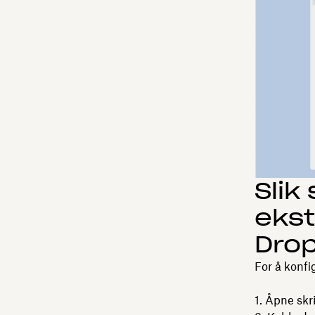
Slik
ekst
Dro
For å konfi
Åpne skr