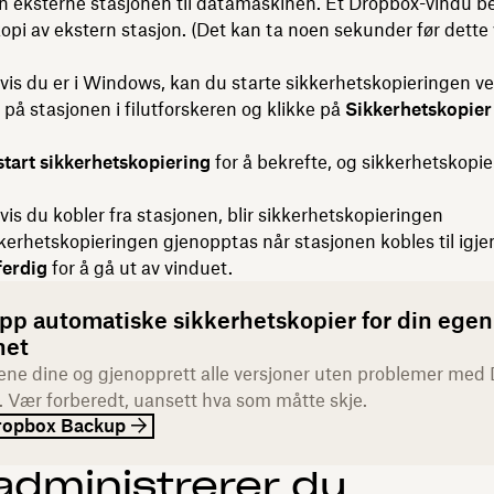
n eksterne stasjonen til datamaskinen. Et Dropbox-vindu b
opi av ekstern stasjon. (Det kan ta noen sekunder før dette
is du er i Windows, kan du starte sikkerhetskopieringen ve
 på stasjonen i filutforskeren og klikke på
Sikkerhetskopier 
start sikkerhetskopiering
for å bekrefte, og sikkerhetskopi
is du kobler fra stasjonen, blir sikkerhetskopieringen
kerhetskopieringen gjenopptas når stasjonen kobles til igje
ferdig
for å gå ut av vinduet.
opp automatiske sikkerhetskopier for din egen
het
ilene dine og gjenopprett alle versjoner uten problemer med
 Vær forberedt, uansett hva som måtte skje.
ropbox Backup
 administrerer du