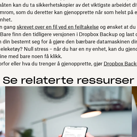
ten kan du ta sikkerhetskopier av det viktigste arbeidet d
mrom, som du deretter kan gjenopprette når som helst på e
enhet.
en gang
skrevet over en fil ved en feiltakelse
og ønsket at du
Bare finn den tidligere versjonen i Dropbox Backup og last 
din bestemt seg for å gjøre den bærbare datamaskinen din t
eleketøy? Null stress – når du har en ny enhet, kan du gjen
 dine med bare noen få klikk.
rfor eller hva du trenger å gjenopprette, gjør
Dropbox Backu
Se relaterte ressurser