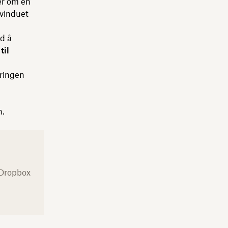
er om en
 vinduet
d å
til
eringen
n.
 Dropbox