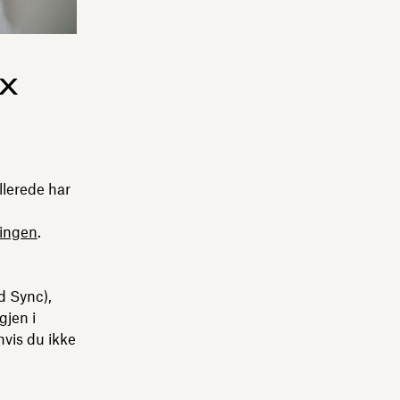
x
llerede har
ringen
.
d Sync),
gjen i
vis du ikke