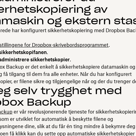
erhetskopiering av
maskin og ekstern sta
lerede har konfigurert sikkerhetskopiering med Dropbox Bac
stillingene for Dropbox-skrivebordsprogrammet
.
sikkerhetskopifanen
.
administrere sikkerhetskopier
.
x Backup er det enkelt å sikkerhetskopiere datamaskin og
g få tilgang til dem fra alle enheter. Når du har konfigurert
opier, er filene sikre og tilgjengelige når og der du trenger 
eg selv trygghet med
pbox Backup
ackup
er vår revolusjonerende tjeneste for sikkerhetskopieri
som er utviklet for automatisk å beskytte filene og
sningene dine, slik at du får én ting mindre å bekymre deg 
en få klikk kan du sette opp automatiske sikkerhetskopier 