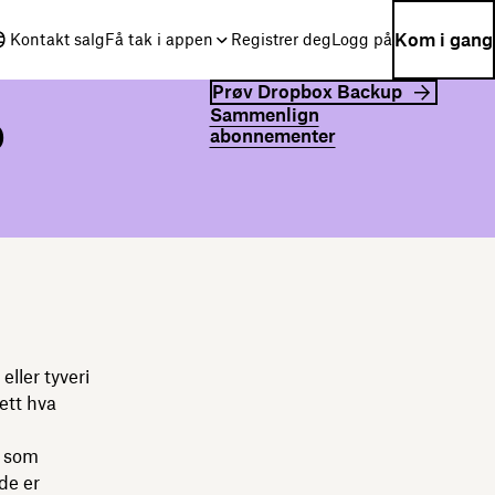
Kom i gang
Kontakt salg
Få tak i appen
Registrer deg
Logg på
Prøv Dropbox Backup
Sammenlign
p
abonnementer
eller tyveri
sett hva
, som
de er