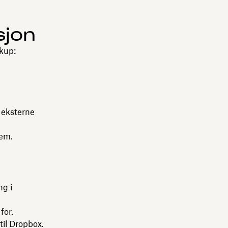
sjon
kup:
 eksterne
dem.
ng i
for.
til Dropbox.