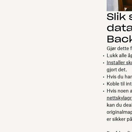
Slik
dat
Bac
Gjør dette 
Lukk alle 
Installer s
gjort det.
Hvis du har
Koble til in
Hvis noen a
nettskylagr
kan du deak
originalmap
er sikker p