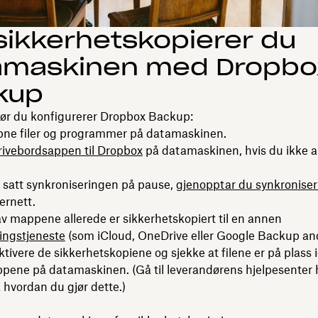
 sikkerhetskopierer du
amaskinen med Dropbo
kup
før du konfigurerer Dropbox Backup:
åpne filer og programmer på datamaskinen.
krivebordsappen til Dropbox
på datamaskinen, hvis du ikke a
 satt synkroniseringen på pause,
gjenopptar du synkronise
ternett.
v mappene allerede er sikkerhetskopiert til en annen
ingstjeneste
(som iCloud, OneDrive eller Google Backup an
tivere de sikkerhetskopiene og sjekke at filene er på plass i
pene på datamaskinen. (Gå til leverandørens hjelpesenter h
å hvordan du gjør dette.)