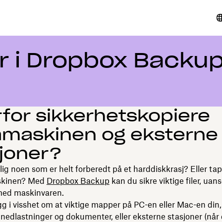
ler i Dropbox Backu
for sikkerhetskopiere
amaskinen og eksterne
joner?
lig noen som er helt forberedt på et harddiskkrasj? Eller tap 
skinen? Med
Dropbox Backup
kan du sikre viktige filer, uan
med maskinvaren.
gg i visshet om at viktige mapper på PC-en eller Mac-en din
 nedlastninger og dokumenter, eller eksterne stasjoner (når 