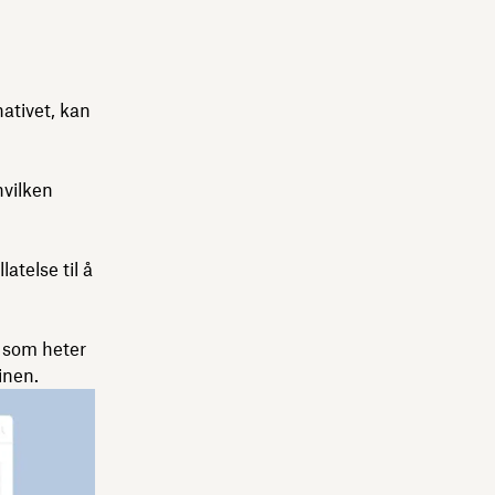
ativet, kan
hvilken
atelse til å
x som heter
inen.