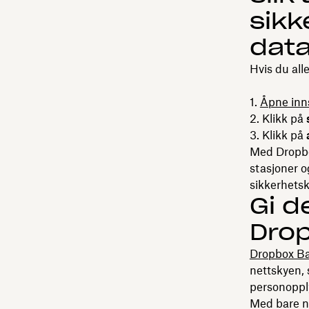
sikk
data
Hvis du al
Åpne inn
Klikk på
Klikk på
Med Dropbo
stasjoner o
sikkerhetsk
Gi d
Dro
Dropbox B
nettskyen, 
personopply
Med bare no