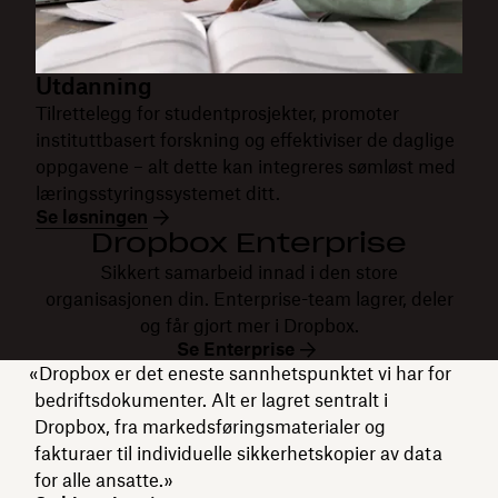
Utdanning
Tilrettelegg for studentprosjekter, promoter
instituttbasert forskning og effektiviser de daglige
oppgavene – alt dette kan integreres sømløst med
læringsstyringssystemet ditt.
Se løsningen
Dropbox Enterprise
Sikkert samarbeid innad i den store
organisasjonen din. Enterprise-team lagrer, deler
og får gjort mer i Dropbox.
Se Enterprise
«Dropbox er det eneste sannhetspunktet vi har for
bedriftsdokumenter. Alt er lagret sentralt i
Dropbox, fra markedsføringsmaterialer og
fakturaer til individuelle sikkerhetskopier av data
for alle ansatte.»