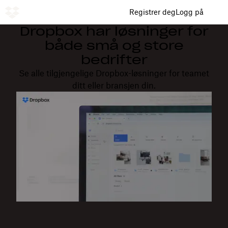
Registrer deg
Logg på
Dropbox har løsninger for
både små og store
bedrifter
Se alle tilgjengelige Dropbox-løsninger for teamet
ditt eller bransjen din.