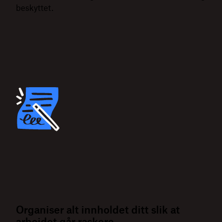
beskyttet.
Organiser alt innholdet ditt slik at
arbeidet går raskere