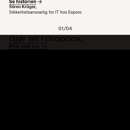
Se historien
Sören Krüger,
Sikkerhetsansvarlig for IT hos Exporo
01/04
Gjør alt i Dropbox.
Prat med oss
Dropbox
Produkter
Skrivebordsapp
Plus
Mobilapp
Professional
Integrering
Business
Funksjoner
Enterprise
Løsninger
Dash
Sikkerhet
DocSend
Tidlig tilgang
Dropbox Sign
Maler
Reclaim.ai
Gratis verktøy
Abonnementer
Produktoppdateringer
Funksjoner
Støtte