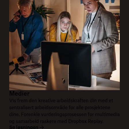
Medier
Vis frem den kreative arbeidskraften din med et
sentralisert arbeidsområde for alle prosjektene
dine. Forenkle vurderingsprosessen for multimedia
og samarbeid raskere med Dropbox Replay.
Se løsningen