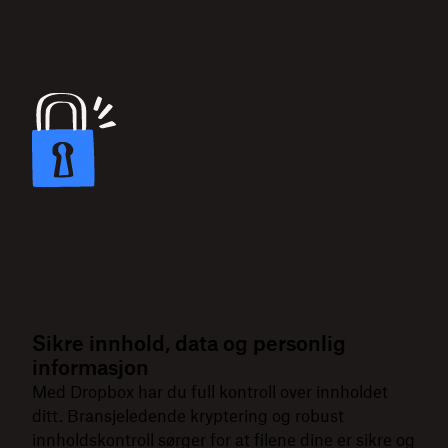
Sikre innhold, data og personlig
informasjon
Med Dropbox har du full kontroll over innholdet
ditt. Bransjeledende kryptering og robust
innholdskontroll sørger for at filene dine er sikre og