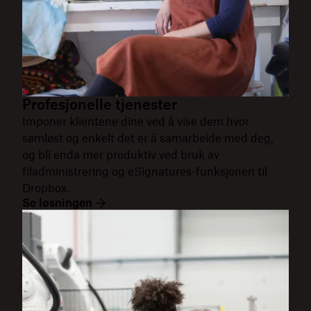
Profesjonelle tjenester
Imponer klientene dine ved å vise dem hvor
sømløst og enkelt det er å samarbeide med deg,
og bli enda mer produktiv ved bruk av
filadministrering og eSignatures-funksjonen til
Dropbox.
Se løsningen