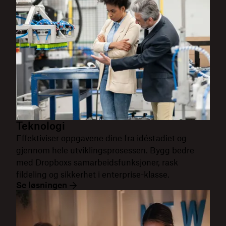
Teknologi
Effektiviser oppgavene dine fra idéstadiet og
gjennom hele utviklingsprosessen. Bygg bedre
med Dropboxs samarbeidsfunksjoner, rask
fildeling og sikkerhet i enterprise-klasse.
Se løsningen