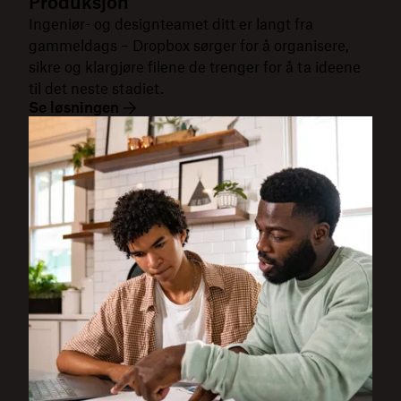
Produksjon
Ingeniør- og designteamet ditt er langt fra
gammeldags – Dropbox sørger for å organisere,
sikre og klargjøre filene de trenger for å ta ideene
til det neste stadiet.
Se løsningen