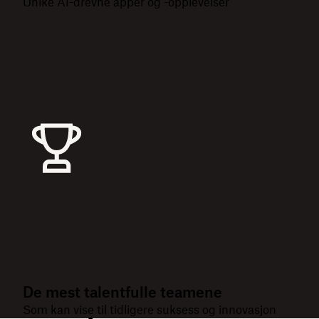
Unike AI-drevne apper og -opplevelser
De mest talentfulle teamene
Som kan vise til tidligere suksess og innovasjon