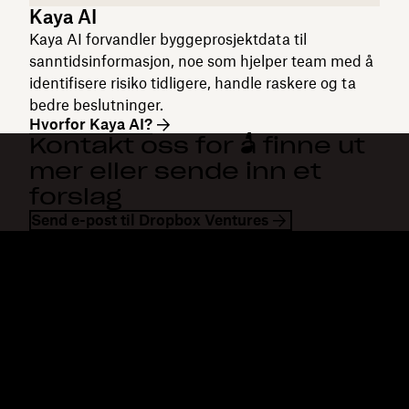
Kaya AI
Kaya AI forvandler byggeprosjektdata til
sanntidsinformasjon, noe som hjelper team med å
identifisere risiko tidligere, handle raskere og ta
bedre beslutninger.
Hvorfor Kaya AI?
Kontakt oss for å finne ut
mer eller sende inn et
forslag
Send e-post til Dropbox Ventures
Dropbox
Produkter
Skrivebordsapp
Plus
Mobilapp
Professional
Integrering
Business
Funksjoner
Enterprise
Løsninger
Dash
Sikkerhet
DocSend
Tidlig tilgang
Dropbox Sign
Maler
Reclaim.ai