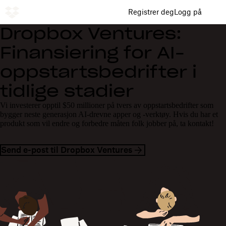
Registrer deg
Logg på
Dropbox Ventures:
Finansiering for AI-
oppstartsbedrifter i
tidlige stadier
Vi investerer opptil $50 millioner på tvers av oppstartsbedrifter som
bygger neste generasjon AI-drevne apper og -verktøy. Hvis du har et
produkt som vil endre og forbedre måten folk jobber på, ta kontakt!
Send e-post til Dropbox Ventures