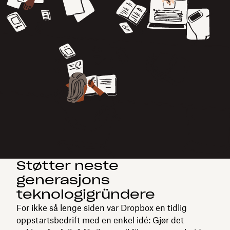
Støtter neste
generasjons
teknologigründere
For ikke så lenge siden var Dropbox en tidlig
oppstartsbedrift med en enkel idé: Gjør det