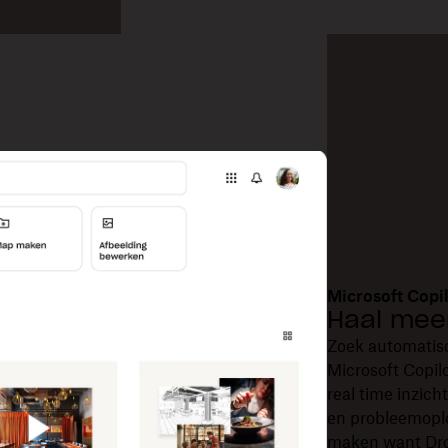
Microsoft Copi
Haal meer
Zoek automatisc
Microsoft Copil
real time inzicht
en probleemoplo
maken want Drop