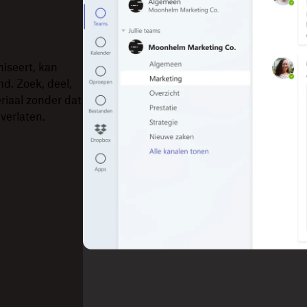
niseert, kan
d. Zoek, deel,
riaal zonder dat
 verlaten.