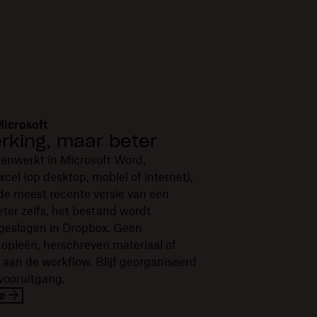
Microsoft
king, maar beter
enwerkt in Microsoft Word,
cel (op desktop, mobiel of internet),
n de meest recente versie van een
ter zelfs, het bestand wordt
geslagen in Dropbox. Geen
kopieën, herschreven materiaal of
aan de workflow. Blijf georganiseerd
 vooruitgang.
e