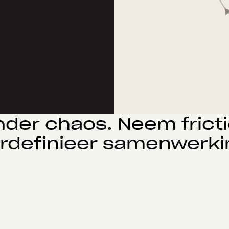
der chaos. Neem frict
rdefinieer samenwerki