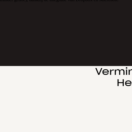
Vermin
He