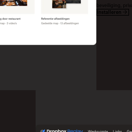
beveiliging, pri
Installeren