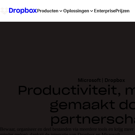
Producten
Oplossingen
Enterprise
Prijzen
Microsoft | Dropbox
Productiviteit, 
gemaakt d
partnersc
Bewaar, organiseer en deel bestanden via meerdere tools en krijg mee
minder gedoe), dankzij de integratie van Dropbox en Microsoft.