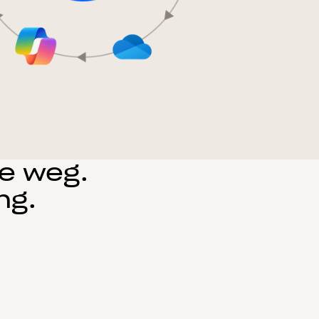
ie weg.
ng.