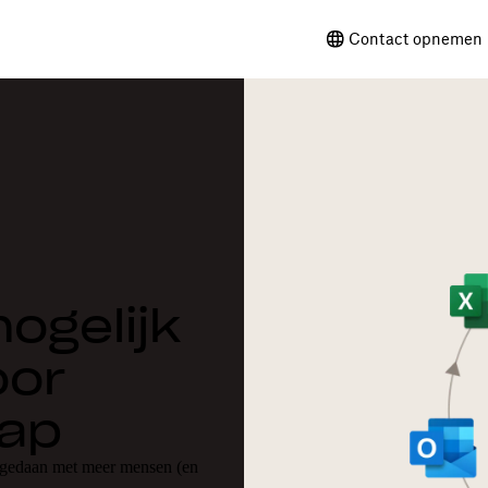
Contact opnemen 
mogelijk
oor
hap
r gedaan met meer mensen (en