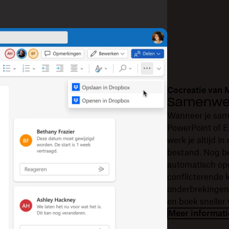
Cocreatie van 
Samenwer
Wanneer je sam
PowerPoint of Ex
werk je altijd i
bestand. Nog be
automatisch op
conflicterende 
onderbrekingen 
en boek sneller
Meer informati