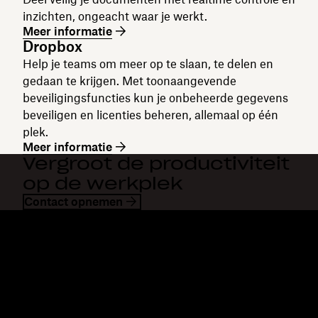
inzichten, ongeacht waar je werkt.
Meer informatie
Dropbox
Help je teams om meer op te slaan, te delen en
gedaan te krijgen. Met toonaangevende
beveiligingsfuncties kun je onbeheerde gegevens
beveiligen en licenties beheren, allemaal op één
plek.
Meer informatie
Vergroot de productiviteit
op de werkplek
Contact opnemen
Dropbox
Producten
Desktopapp
Plus
Mobiele app
Professional
Integraties
Business
Functies
Enterprise
Oplossingen
Dash
Beveiliging
DocSend