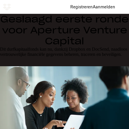
Registreren
Aanmelden
Geslaagd eerste ronde
voor Aperture Venture
Capital
Dit durfkapitaalfonds kan nu, dankzij Dropbox en DocSend, naadloos
vertrouwelijke financiële gegevens beheren, traceren en beveiligen.