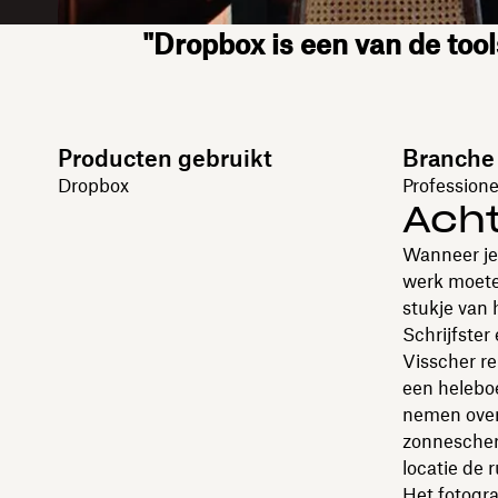
"Dropbox is een van de tool
Producten gebruikt
Branche
Dropbox
Professione
Ach
Wanneer je 
werk moete
stukje van
Schrijfster
Visscher r
een heleboe
nemen overa
zonnescherm
locatie de
Het fotogra