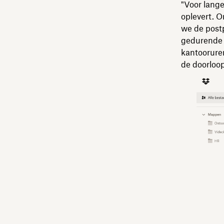
"Voor lange
oplevert. O
we de postp
gedurende d
kantooruren
de doorloop