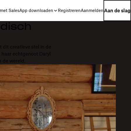
Aan de slag
met Sales
App downloaden
Registreren
Aanmelden
disch
 dit creatieve stel in de
 haar echtgenoot Daryl
n de wereld.