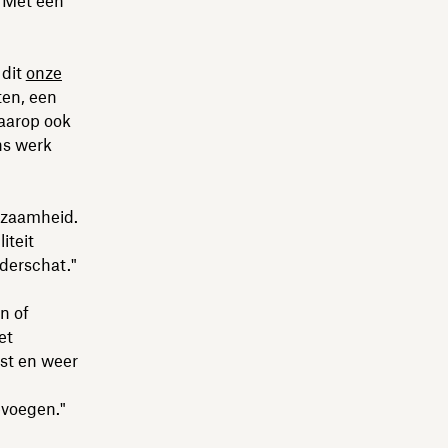
. Met een
 dit
onze
ten, een
aarop ook
ns werk
urzaamheid.
iteit
derschat."
n of
et
est en weer
evoegen."