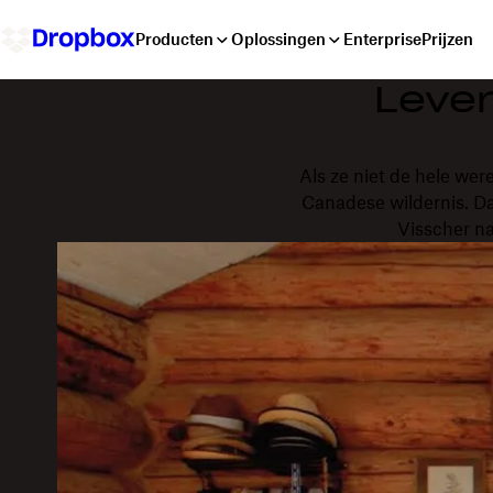
Producten
Oplossingen
Enterprise
Prijzen
Leve
Als ze niet de hele were
Canadese wildernis. D
Visscher na