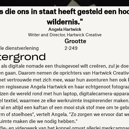
s die ons in staat heeft gesteld een ho
wildernis."
Angela Hartwick
Writer and Director, Hartwick Creative
Grootte
le dienstverlening
2-249
tergrond
als digitale nomade een thuisgevoel wilt creëren, zul je do
n gaan. Daarom nemen de oprichters van Hartwick Creative
 het vertrouwde met zich mee, waar hun avonturen hen ook
 en regisseuse Angela Hartwick en haar echtgenoot fotograa
eizen de wereld rond met hun laptop, digitalecamera-appara
l textiel, waarmee ze elke werkruimte inspirerender maken
l en altijd een kaftan of een mooi stuk stof mee om te geb
 of stoelhoes", vertelt Angela. "Zo zorgen we ervoor dat w
 ruimte maken die we nodig hebben."
fie- en videowerk van het koppel omvat allerlei merkcampa