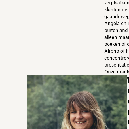
verplaatsen
klanten dee
gaandeweg
Angela en D
buitenland 
alleen maar
boeken of o
Airbnb of h
concentrere
presentatie
Onze manier
"