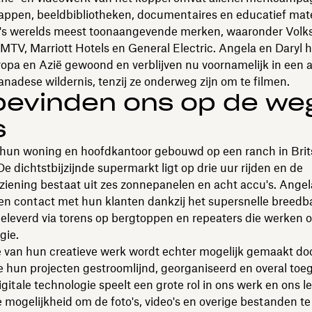
appen, beeldbibliotheken, documentaires en educatief mate
 's werelds meest toonaangevende merken, waaronder Vol
MTV, Marriott Hotels en General Electric. Angela en Daryl
ropa en Azië gewoond en verblijven nu voornamelijk in een 
anadese wildernis, tenzij ze onderweg zijn om te filmen.
evinden ons op de weg
s
hun woning en hoofdkantoor gebouwd op een ranch in Brit
e dichtstbijzijnde supermarkt ligt op drie uur rijden en de
iening bestaat uit zes zonnepanelen en acht accu's. Angel
n contact met hun klanten dankzij het supersnelle breedb
eleverd via torens op bergtoppen en repeaters die werken 
gie.
e van hun creatieve werk wordt echter mogelijk gemaakt do
hun projecten gestroomlijnd, georganiseerd en overal toeg
gitale technologie speelt een grote rol in ons werk en ons l
 mogelijkheid om de foto's, video's en overige bestanden te