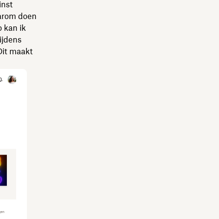
inst
aarom doen
o kan ik
ijdens
Dit maakt