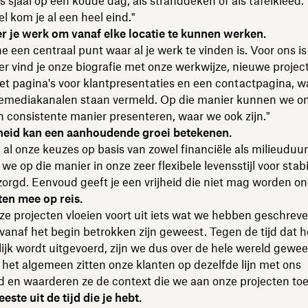
ls sjaal op een koude dag, als stranddeken of als tafelkleed
el kom je al een heel eind."
er je werk om vanaf elke locatie te kunnen werken.
e een centraal punt waar al je werk te vinden is. Voor ons is
ier vind je onze biografie met onze werkwijze, nieuwe projec
t pagina's voor klantpresentaties en een contactpagina, w
lemediakanalen staan vermeld. Op die manier kunnen we o
en consistente manier presenteren, waar we ook zijn."
eid kan een aanhoudende groei betekenen.
al onze keuzes op basis van zowel financiële als milieudu
we op die manier in onze zeer flexibele levensstijl voor stabil
orgd. Eenvoud geeft je een vrijheid die niet mag worden on
en mee op reis.
nze projecten vloeien voort uit iets wat we hebben geschreve
vanaf het begin betrokken zijn geweest. Tegen de tijd dat h
jk wordt uitgevoerd, zijn we dus over de hele wereld gewe
 het algemeen zitten onze klanten op dezelfde lijn met ons
d en waarderen ze de context die we aan onze projecten to
este uit de tijd die je hebt.