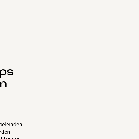
ips
an
doeleinden
orden