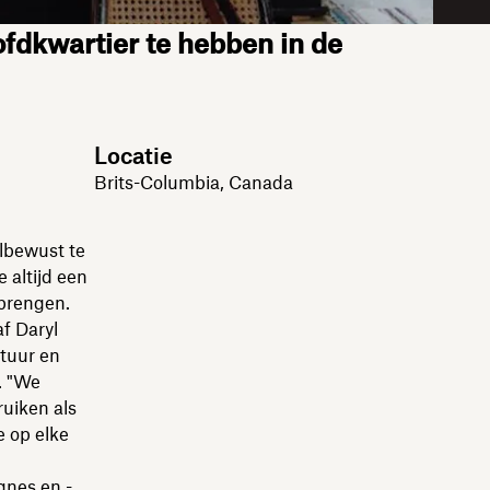
ofdkwartier te hebben in de
Locatie
Brits-Columbia, Canada
elbewust te
 altijd een
 brengen.
f Daryl
tuur en
. "We
ruiken als
e op elke
gnes en -