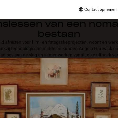
Contact opnemen 
nslessen van een noma
bestaan
ld afreizen voor film- en fotografieprojecten, woont en werkt
ankzij technologische middelen kunnen Angela Hartwick en
adloos aan de slag en samenwerken vanuit elke uithoek va