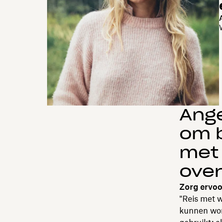
Ange
om 
met 
over
Zorg ervoor
"Reis met 
kunnen word