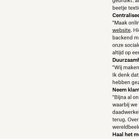
gebruikt: a
beetje texti
Centralise
"Maak onlin
website
. H
backend me
onze socia
altijd op e
Duurzaamh
"Wij maken 
Ik denk dat 
hebben gez
Neem klant
"Bijna al o
waarbij we 
daadwerkeli
terug. Over
wereldbeel
Haal het me