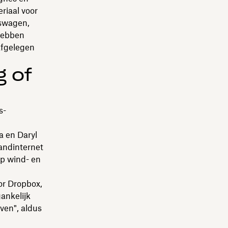
riaal voor
kswagen,
 hebben
afgelegen
 of
s-
a en Daryl
andinternet
op wind- en
or Dropbox,
ankelijk
even", aldus