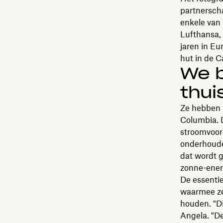
partnersch
enkele van
Lufthansa, 
jaren in Eu
hut in de C
We b
thui
Ze hebben 
Columbia. D
stroomvoorz
onderhoude
dat wordt g
zonne-ener
De essenti
waarmee ze 
houden. "Di
Angela. "De