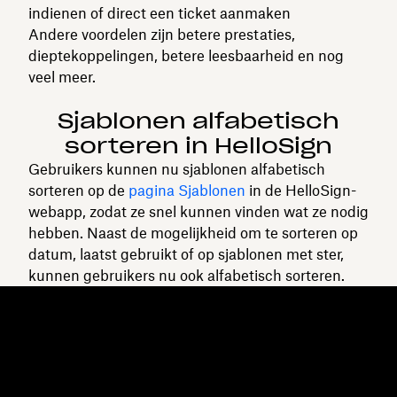
indienen of direct een ticket aanmaken
Andere voordelen zijn betere prestaties,
dieptekoppelingen, betere leesbaarheid en nog
veel meer.
Sjablonen alfabetisch
sorteren in HelloSign
Gebruikers kunnen nu sjablonen alfabetisch
sorteren op de
pagina
Sjablonen
in de HelloSign-
webapp, zodat ze snel kunnen vinden wat ze nodig
hebben. Naast de mogelijkheid om te sorteren op
datum, laatst gebruikt of op sjablonen met ster,
kunnen gebruikers nu ook alfabetisch sorteren.
Dropbox
Producten
Desktopapp
Plus
Mobiele app
Professional
Integraties
Business
Functies
Enterprise
Oplossingen
Dash