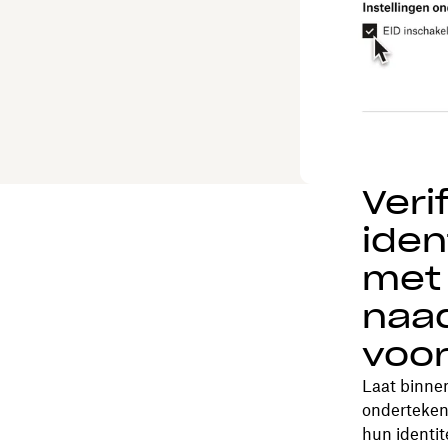
Veri
iden
met 
naad
voo
Laat binne
onderteken
hun identit