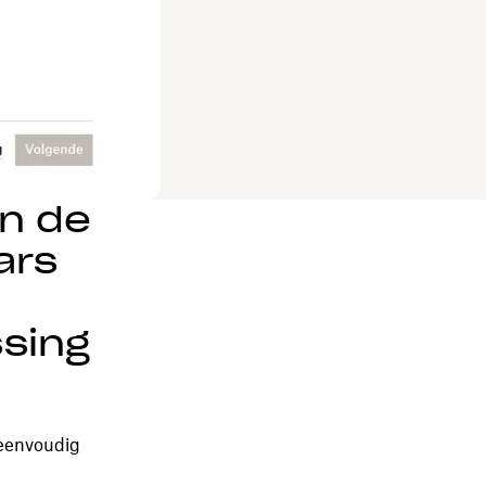
en de
ars
sing
eenvoudig