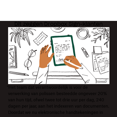
Dit zeggen Dropbox Sign-klanten
"Het team dat verantwoordelijk is voor de
verwerking van polissen besteedde ongeveer 20%
van hun tijd, ofwel twee tot drie uur per dag, 240
dagen per jaar, aan het indexeren van documenten.
Doordat we nu elektronische handtekeningen in