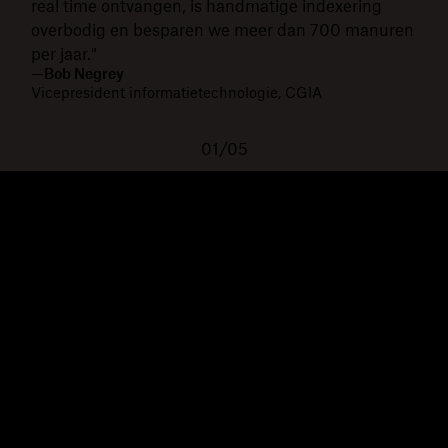
real time ontvangen, is handmatige indexering
overbodig en besparen we meer dan 700 manuren
per jaar."
—Bob Negrey
Vicepresident informatietechnologie, CGIA
01/05
Dropbox
Producten
Desktopapp
Plus
Mobiele app
Professional
Integraties
Business
Functies
Enterprise
Oplossingen
Dash
Beveiliging
DocSend
Vroege toegang
Dropbox Sign
Sjablonen
Reclaim.ai
Gratis tools
Abonnementen
Productupdates
Functies
Support