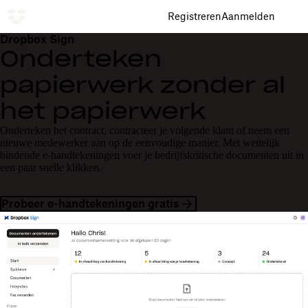
Registreren
Aanmelden
Dropbox Sign
Onderteken
papierwerk zonder al
het papierwerk
Onderteken het contract, contracteer je volgende klant of neem een
nieuwe medewerker aan op de eenvoudige manier. Met wettelijk
bindende e-handtekeningen voer je bedrijfskritische documenten uit in
een paar snelle klikken.
Probeer e-handtekeningen gratis