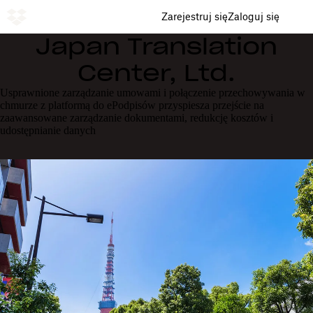
Zarejestruj się
Zaloguj się
Japan Translation
Center, Ltd.
Usprawnione zarządzanie umowami i połączenie przechowywania w
chmurze z platformą do ePodpisów przyspiesza przejście na
zaawansowane zarządzanie dokumentami, redukcję kosztów i
udostępnianie danych