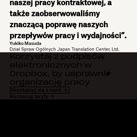
naszej pracy kontraktowej, a
także zaobserwowaliśmy
znaczącą poprawę naszych
przepływów pracy i wydajności”.
Yukiko Masuda
Dział Spraw Ogólnych ,Japan Translation Center, Ltd.
Korzystaj z podpisów
elektronicznych w
Dropbox, by usprawnić
organizację pracy
Skontaktuj się z nami
Porównaj taryfy
Dropbox
Produkty
Aplikacja komputerowa
Plus
Aplikacja mobilna
Professional
Integracje
Business
Funkcje
Enterprise
Rozwiązania
Dash