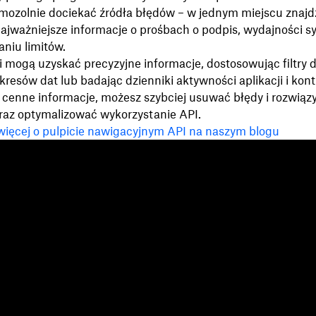
 mozolnie dociekać źródła błędów – w jednym miejscu znajd
najważniejsze informacje o prośbach o podpis, wydajności 
aniu limitów.
 mogą uzyskać precyzyjne informacje, dostosowując filtry 
kresów dat lub badając dzienniki aktywności aplikacji i kon
e cenne informacje, możesz szybciej usuwać błędy i rozwią
raz optymalizować wykorzystanie API.
 więcej o pulpicie nawigacyjnym API na naszym blogu
Funkcje
Pomoc techniczna
Z
Przesyłaj duże pliki
Centrum pomocy
Bl
Wysyłanie długich filmów
Skontaktuj się z nami
Zd
Przechowywanie zdjęć w
Prywatność i warunki
Hi
chmurze
Polityka dotycząca
Bi
Bezpieczny transfer plików
wykorzystania plików cookie
Pr
Kopia zapasowa w chmurze
Preferencje dotyczące plików
Fo
Edytuj pliki PDF
cookie i CCPA
Po
Podpisy elektroniczne
Zasady dotyczące sztucznej
Pa
Konwertuj na PDF
inteligencji
Pa
Mapa witryny
Zn