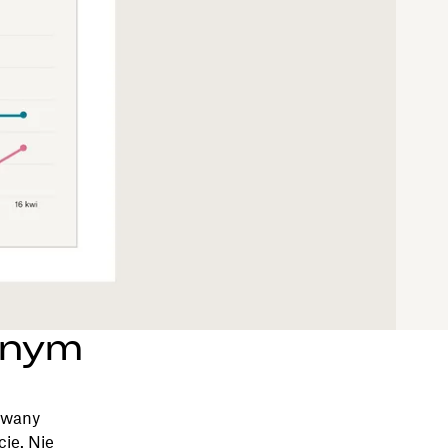
dnym
cowany
je. Nie