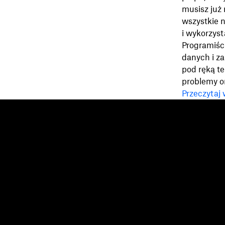
musisz już
wszystkie 
i wykorzyst
Programiści
danych i za
pod ręką t
problemy o
Przeczytaj
Dropbox
Produkty
Aplikacja komputerowa
Plus
Aplikacja mobilna
Professional
Integracje
Business
Funkcje
Enterprise
Rozwiązania
Dash
Bezpieczeństwo
DocSend
Wcześniejszy dostęp
Dropbox Sign
Szablony
Reclaim.ai
Bezpłatne narzędzia
Taryfy
Aktualizacje produktów