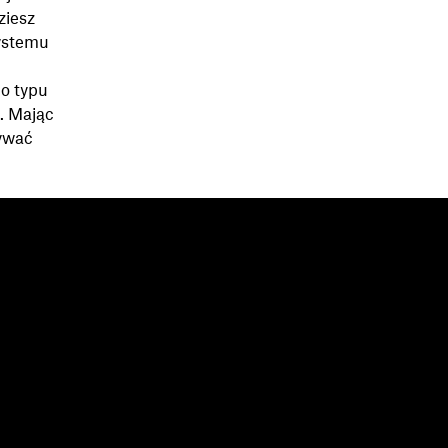
ziesz
systemu
do typu
t. Mając
zywać
asoby
Firma
og
Informacje o nas
arzenia
Oferty pracy
storie klientów
Relacje inwestorskie
blioteka zasobów
Odpowiedzialność społeczna
ogramiści
ra społecznościowe
lecanie
rtnerzy resellerzy
rtnerzy integracyjni
ajdź partnera