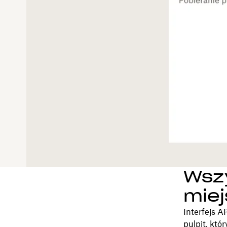
Wszy
mie
Interfejs 
pulpit, kt