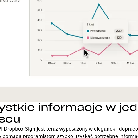
stkie informacje w je
jscu
API Dropbox Sign jest teraz wyposażony w elegancki, dopra
óry pomaga programistom szybko uzyskać potrzebne informac