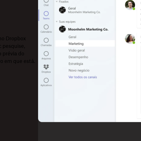
 no Dropbox
: pesquise,
o prévia do
vo em que está.