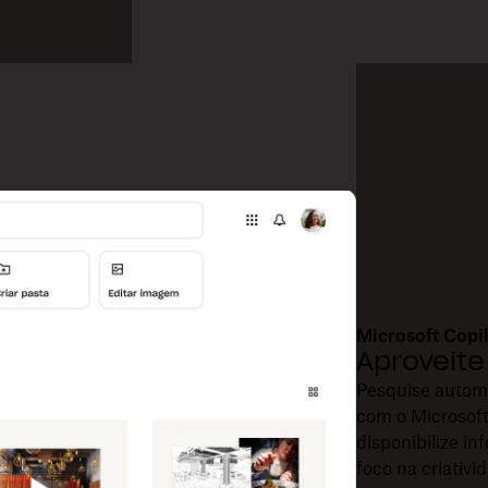
Microsoft Copi
Aproveit
Pesquise autom
com o Microsoft
disponibilize i
foco na criativ