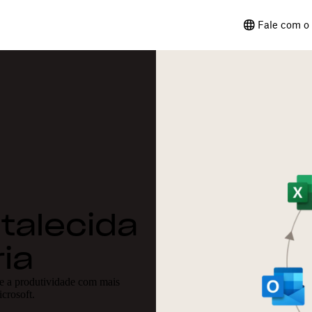
Fale com o 
talecida
ia
te a produtividade com mais
crosoft.