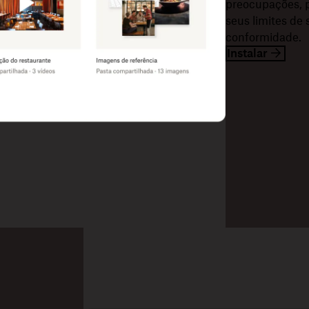
preocupações, p
seus limites de
conformidade.
Instalar