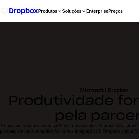
Produtos
Soluções
Enterprise
Preços
Microsoft | Dropbox
Produtividade for
pela parcer
Armazene, organize e compartilhe arquivos entre ferramentas e aumen
pessoas, e menos complicação, com a integração do Dropbox com a Mi