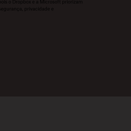
ois o Dropbox e a Microsoft priorizam
 segurança, privacidade e