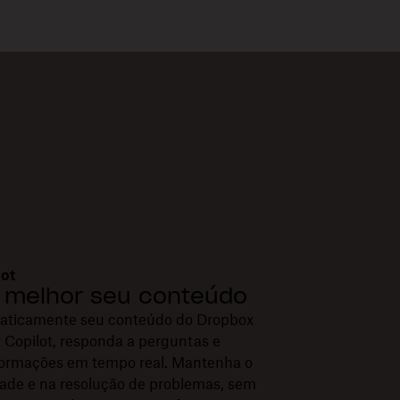
lot
e melhor seu conteúdo
aticamente seu conteúdo do Dropbox
 Copilot, responda a perguntas e
nformações em tempo real. Mantenha o
idade e na resolução de problemas, sem