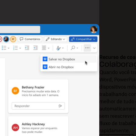
Recurso de coa
Colabora
Quando você tra
Word, PowerPoin
dispositivos mó
trabalhando com
melhor de tudo 
automaticament
sem reescrever 
fluxo de trabal
rapidamente.