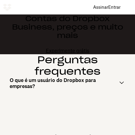
Assinar
Entrar
Contas do Dropbox
Business, preços e muito
mais
Experimente grátis
Perguntas
frequentes
O que é um usuário do Dropbox para
empresas?