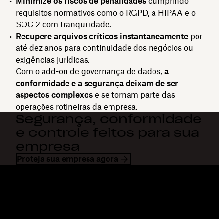
Minimize os riscos de penalidades
cumprindo
requisitos normativos como o RGPD, a HIPAA e o
SOC 2 com tranquilidade.
Recupere arquivos críticos instantaneamente
por
até dez anos para continuidade dos negócios ou
exigências jurídicas.
Com o add-on de governança de dados,
a
conformidade e a segurança deixam de ser
aspectos complexos
e se tornam parte das
operações rotineiras da empresa.
Segurança, conformidade
e controle feitos para sua
empresa
Proteja sua empresa agora
Dropbox
Produtos
Aplicativo para desktop
Plus
Aplicativos móveis
Professional
Integrações
Business
Recursos
Enterprise