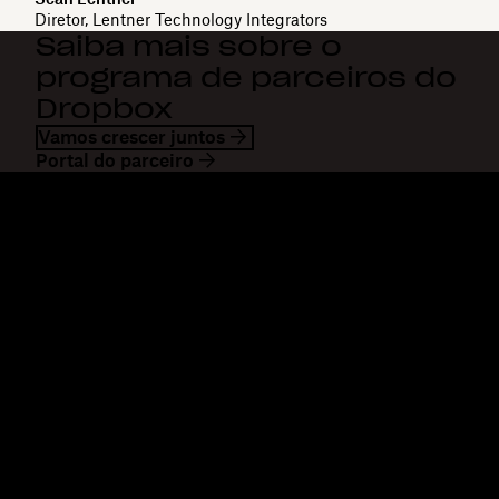
Diretor, Lentner Technology Integrators
Saiba mais sobre o
programa de parceiros do
Dropbox
Vamos crescer juntos
Portal do parceiro
Dropbox
Produtos
Aplicativo para desktop
Plus
Aplicativos móveis
Professional
Integrações
Business
Recursos
Enterprise
Soluções
Dash
Segurança
DocSend
Acesso antecipado
Dropbox Sign
Modelos
Reclaim.ai
Ferramentas gratuitas
Planos
Atualizações sobre produtos
Recursos
Atendimento
Enviar arquivos grandes
Central de ajuda