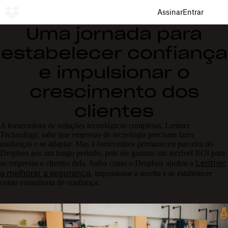
Assinar
Entrar
Uma jornada para
estabelecer confiança
e impulsionar o
crescimento dos
clientes
A fornecedora de soluções tecnológicas completas, Lentner
Technology, sabe que empresas de tecnologia precisam fazer
mudanças e se adaptar. Mas a fornecedora permaneceu parceira do
Dropbox por um longo período, pois ele garante um incrível ROI para
Lentner
as empresas e clientes dela. Saiba como o Dropbox ajudou a
a melhorar a segurança
, impulsionar a receita e se estabelecer
como consultoria de confiança.