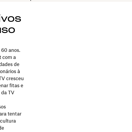
ivos
uso
 60 anos.
t com a
idades de
onários à
TV cresceu
nar fitas e
s da TV
sos
ara tentar
cultura
de