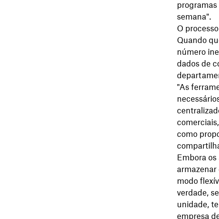
programas 
semana".
O processo
Quando que
número ine
dados de c
departame
"As ferram
necessários
centralizad
comerciais
como propo
compartilh
Embora os s
armazenar 
modo flexív
verdade, s
unidade, te
empresa de