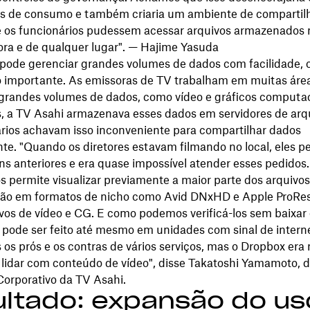
s de consumo e também criaria um ambiente de comparti
 os funcionários pudessem acessar arquivos armazenados
ora e de qualquer lugar". — Hajime Yasuda
pode gerenciar grandes volumes de dados com facilidade, o
o importante. As emissoras de TV trabalham em muitas áre
grandes volumes de dados, como vídeo e gráficos computa
s, a TV Asahi armazenava esses dados em servidores de arq
ários achavam isso inconveniente para compartilhar dados
te. "Quando os diretores estavam filmando no local, eles p
ns anteriores e era quase impossível atender esses pedidos
s permite visualizar previamente a maior parte dos arquiv
ão em formatos de nicho como Avid DNxHD e Apple ProRes
ivos de vídeo e CG. E como podemos verificá-los sem baixar 
so pode ser feito até mesmo em unidades com sinal de interne
os prós e os contras de vários serviços, mas o Dropbox era
 lidar com conteúdo de vídeo", disse Takatoshi Yamamoto, 
Corporativo da TV Asahi.
ltado: expansão do us