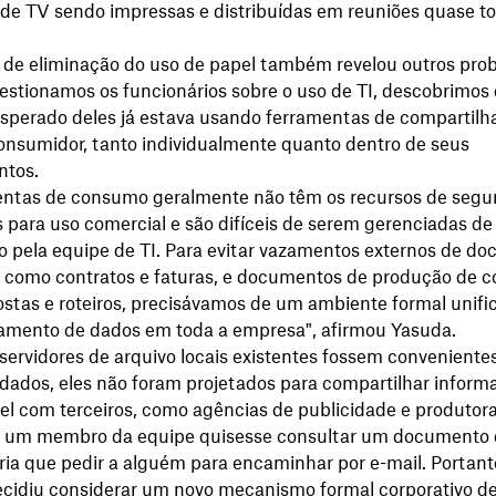
de TV sendo impressas e distribuídas em reuniões quase t
 de eliminação do uso de papel também revelou outros pro
stionamos os funcionários sobre o uso de TI, descobrimos
sperado deles já estava usando ferramentas de compartil
onsumidor, tanto individualmente quanto dentro de seus
ntos.
entas de consumo geralmente não têm os recursos de segu
 para uso comercial e são difíceis de serem gerenciadas d
o pela equipe de TI. Para evitar vazamentos externos de d
, como contratos e faturas, e documentos de produção de c
stas e roteiros, precisávamos de um ambiente formal unifi
amento de dados em toda a empresa", afirmou Yasuda.
ervidores de arquivo locais existentes fossem conveniente
dados, eles não foram projetados para compartilhar inform
el com terceiros, como agências de publicidade e produtor
e um membro da equipe quisesse consultar um documento d
ria que pedir a alguém para encaminhar por e-mail. Portant
cidiu considerar um novo mecanismo formal corporativo d