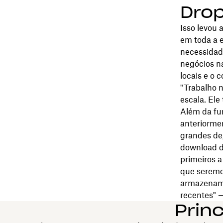
Drop
Isso levou 
em toda a 
necessidad
negócios na
locais e o 
"Trabalho 
escala. Ele
Além da fu
anteriormen
grandes de/
download d
primeiros a
que seremo
armazename
recentes" 
Prin