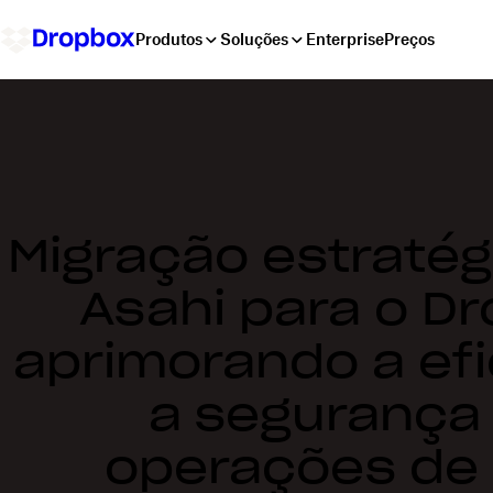
Produtos
Soluções
Enterprise
Preços
Migração estratég
Asahi para o D
aprimorando a efi
a segurança
operações de 