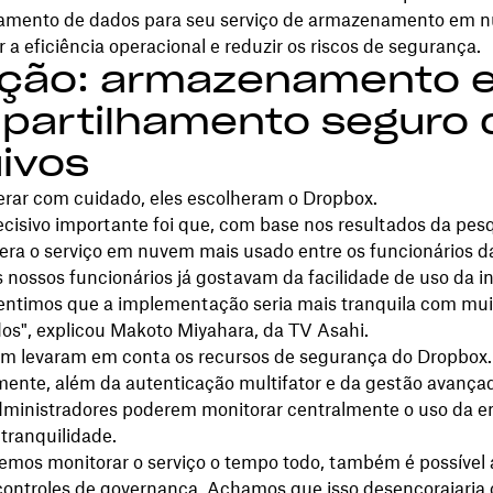
amento de dados para seu serviço de armazenamento em n
 a eficiência operacional e reduzir os riscos de segurança.
ução: armazenamento 
partilhamento seguro 
ivos
rar com cuidado, eles escolheram o Dropbox.
cisivo importante foi que, com base nos resultados da pesq
era o serviço em nuvem mais usado entre os funcionários d
 nossos funcionários já gostavam da facilidade de uso da in
entimos que a implementação seria mais tranquila com muit
dos", explicou Makoto Miyahara, da TV Asahi.
m levaram em conta os recursos de segurança do Dropbox.
ente, além da autenticação multifator e da gestão avançad
administradores poderem monitorar centralmente o uso da 
 tranquilidade.
mos monitorar o serviço o tempo todo, também é possível 
 controles de governança. Achamos que isso desencorajaria 