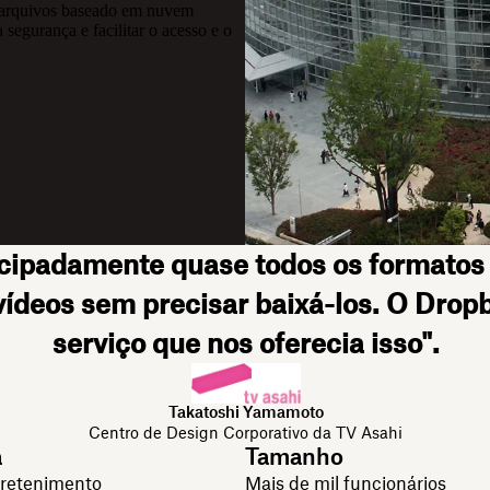
e arquivos baseado em nuvem
segurança e facilitar o acesso e o
cipadamente quase todos os formatos 
vídeos sem precisar baixá-los. O Drop
serviço que nos oferecia isso".
Takatoshi Yamamoto
Centro de Design Corporativo da TV Asahi
a
Tamanho
tretenimento
Mais de mil funcionários