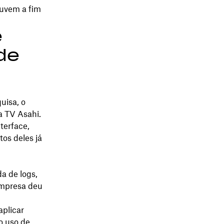
uvem a fim
e
de
uisa, o
a TV Asahi.
terface,
os deles já
a de logs,
empresa deu
aplicar
o uso de