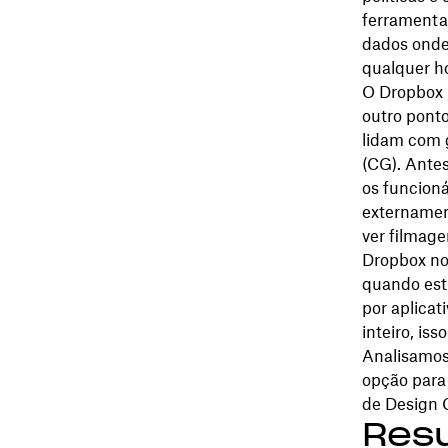
ferramenta
dados onde
qualquer h
O Dropbox 
outro pont
lidam com 
(CG). Ante
os funcion
externamen
ver filmage
Dropbox no
quando est
por aplicat
inteiro, is
Analisamos 
opção para
de Design 
Resu