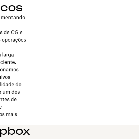
icos
plementando
s de CG e
s operações
 larga
ciente.
cionamos
uivos
alidade do
 é um dos
ntes de
e
os mais
opbox