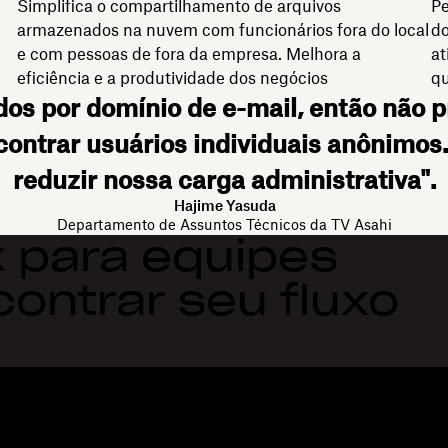
Simplifica o compartilhamento de arquivos
Pe
armazenados na nuvem com funcionários fora do local
do
e com pessoas de fora da empresa. Melhora a
at
eficiência e a produtividade dos negócios
qu
dos por domínio de e-mail, então não 
ntrar usuários individuais anônimos. 
reduzir nossa carga administrativa".
Hajime Yasuda
Departamento de Assuntos Técnicos da TV Asahi
 para equipes
contrar seu fluxo
Recursos
Atendimento
R
Enviar arquivos grandes
Central de ajuda
Bl
Enviar vídeos longos
Fale conosco
Ev