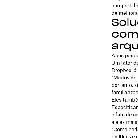
compartilh
de melhorar
Sol
com
arqu
Após ponde
Um fator de
Dropbox já 
"Muitos dos
portanto, s
familiariza
Eles també
Especificam
o fato de 
a eles mais
"Como pode
políticas e