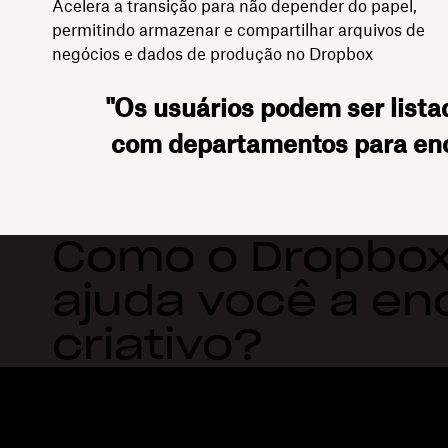
Acelera a transição para não depender do papel,
permitindo armazenar e compartilhar arquivos de
negócios e dados de produção no Dropbox
"Os usuários podem ser lista
com departamentos para enco
Como o Dropbox
ajuda você a en
criativo?
Dropbox
Produtos
Aplicativo para desktop
Plus
Aplicativos móveis
Professional