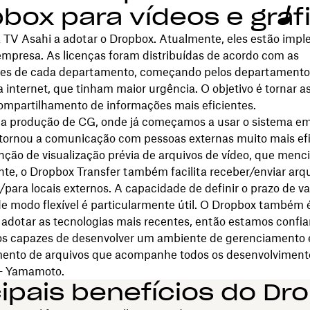
box para vídeos e gráf
a TV Asahi a adotar o Dropbox. Atualmente,‌ eles estão im
empresa. As licenças foram distribuídas de acordo com as
es de cada departamento, começando pelos departamento
 internet, que tinham maior urgência. O objetivo é tornar a
compartilhamento de informações mais eficientes.
na produção de CG, onde já começamos a usar o sistema em
 tornou a comunicação com pessoas externas muito mais efi
nção de visualização prévia de arquivos de vídeo, que men
te, o Dropbox Transfer também facilita receber/enviar arq
para locais externos. A capacidade de definir o prazo de v
e modo flexível é particularmente útil. O Dropbox também
 adotar as tecnologias mais recentes, então estamos confia
s capazes de desenvolver um ambiente de gerenciamento 
nto de arquivos que acompanhe todos os desenvolviment
— Yamamoto.
cipais benefícios do Dr