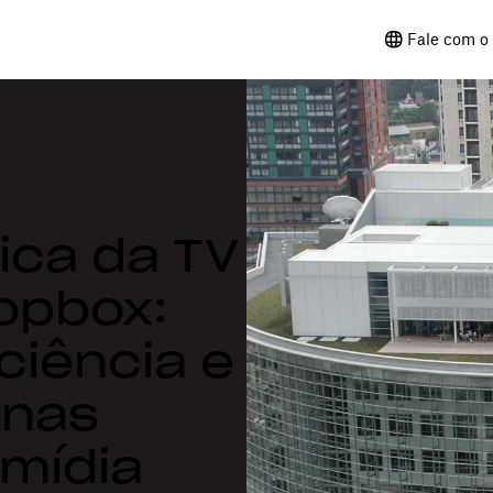
Fale com o 
ica da TV
ropbox:
ciência e
 nas
mídia