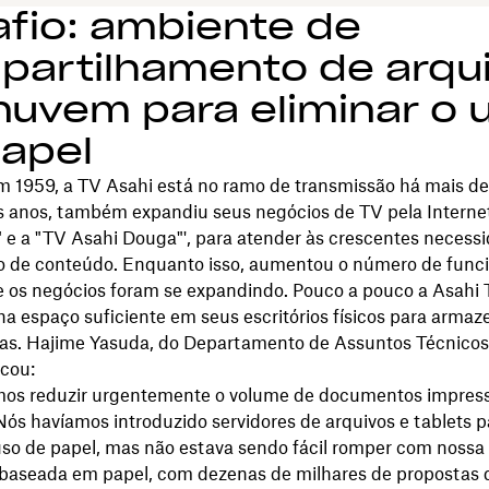
fio: ambiente de
partilhamento de arqu
uvem para eliminar o 
apel
 1959, a TV Asahi está no ramo de transmissão há mais de
s anos, também expandiu seus negócios de TV pela Interne
e a "TV Asahi Douga"', para atender às crescentes necess
ão de conteúdo. Enquanto isso, aumentou o número de funci
 os negócios foram se expandindo. Pouco a pouco a Asahi 
nha espaço suficiente em seus escritórios físicos para armaze
ias. Hajime Yasuda, do Departamento de Assuntos Técnico
icou:
mos reduzir urgentemente o volume de documentos impres
 Nós havíamos introduzido servidores de arquivos e tablets p
uso de papel, mas não estava sendo fácil romper com nossa 
l baseada em papel, com dezenas de milhares de propostas 