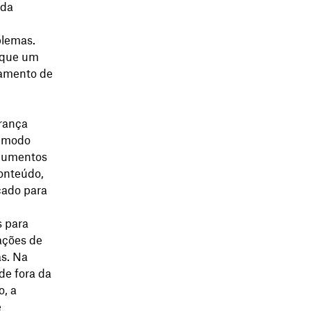
oda
blemas.
 que um
hamento de
rança
e modo
ocumentos
onteúdo,
cado para
s para
ações de
as. Na
e fora da
o, a
e