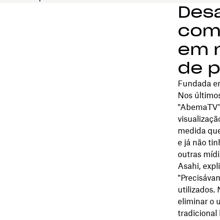
Desa
com
em n
de p
Fundada em
Nos último
"AbemaTV" 
visualizaç
medida que
e já não ti
outras míd
Asahi, expl
"Precisáva
utilizados.
eliminar o 
tradiciona