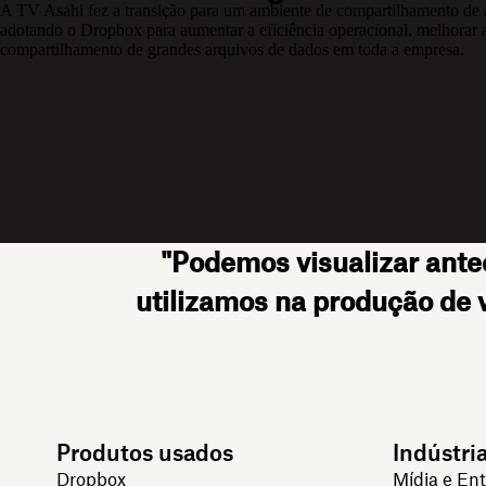
A TV Asahi fez a transição para um ambiente de compartilhamento d
adotando o Dropbox para aumentar a eficiência operacional, melhorar a 
compartilhamento de grandes arquivos de dados em toda a empresa.
"Podemos visualizar ante
utilizamos na produção de 
Produtos usados
Indústri
Dropbox
Mídia e En