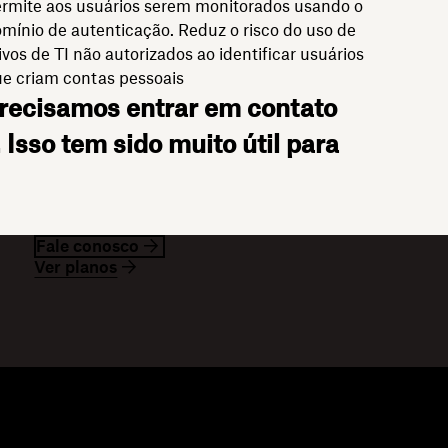
rmite aos usuários serem monitorados usando o
mínio de autenticação. Reduz o risco do uso de
ivos de TI não autorizados ao identificar usuários
e criam contas pessoais
precisamos entrar em contato
Isso tem sido muito útil para
Fale conosco
Ver planos
ecursos
Empresa
og
Quem somos
entos
Trabalhe conosco