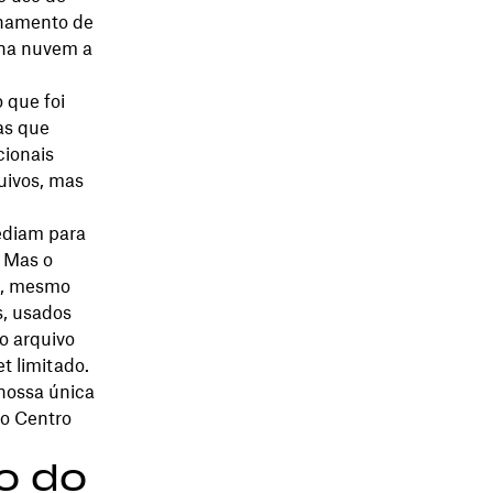
lhamento de
 na nuvem a
 que foi
as que
cionais
uivos, mas
ediam para
. Mas o
os, mesmo
, usados
o arquivo
t limitado.
 nossa única
do Centro
o do