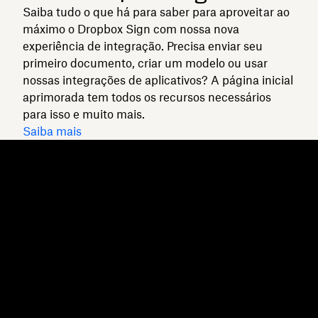
Saiba tudo o que há para saber para aproveitar ao
máximo o Dropbox Sign com nossa nova
experiência de integração. Precisa enviar seu
primeiro documento, criar um modelo ou usar
nossas integrações de aplicativos? A página inicial
aprimorada tem todos os recursos necessários
para isso e muito mais.
Saiba mais
Dropbox
Produtos
Aplicativo para desktop
Plus
Aplicativos móveis
Professional
Integrações
Business
Recursos
Enterprise
Soluções
Dash
Segurança
DocSend
Acesso antecipado
Dropbox Sign
Modelos
Reclaim.ai
Ferramentas gratuitas
Planos
Atualizações sobre produtos