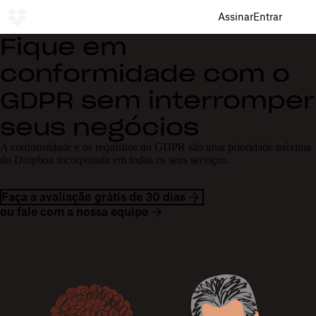
Assinar
Entrar
Fique em
conformidade com o
GDPR sem interromper
seus negócios
A conformidade e os requisitos do GDPR são uma prioridade máxima
do Dropbox incorporada em todos os seus serviços.
Faça a avaliação grátis de 30 dias
ou fale com a nossa equipe