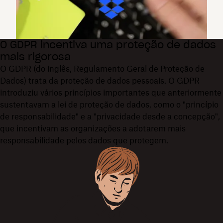
O GDPR incentiva uma proteção de dados
mais rigorosa
O GDPR (do inglês, Regulamento Geral de Proteção de
Dados) trata da proteção de dados pessoais. O GDPR
introduziu vários princípios importantes que anteriormente
sustentavam a lei de proteção de dados, como o "princípio
de responsabilidade" e a "privacidade desde a concepção",
que incentivam as organizações a adotarem mais
responsabilidade pelos dados que protegem.