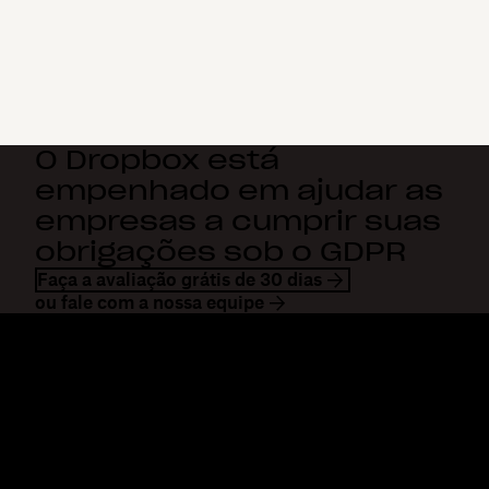
O Dropbox está
empenhado em ajudar as
empresas a cumprir suas
obrigações sob o GDPR
Faça a avaliação grátis de 30 dias
ou fale com a nossa equipe
Dropbox
Produtos
Aplicativo para desktop
Plus
Aplicativos móveis
Professional
Integrações
Business
Recursos
Enterprise
Soluções
Dash
Segurança
DocSend