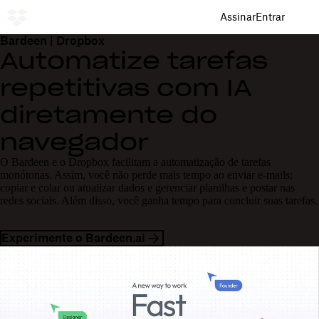
Assinar
Entrar
Bardeen | Dropbox
Automatize tarefas
repetitivas com IA
diretamente do
navegador
O Bardeen e o Dropbox facilitam a automatização de tarefas
monótonas. Assim, você não perde mais tempo ao enviar e-mails;
copiar e colar ou atualizar dados e gerenciar planilhas e postar nas
redes sociais. Além disso, você ganha tempo para concluir suas tarefas.
Experimente o Bardeen.ai