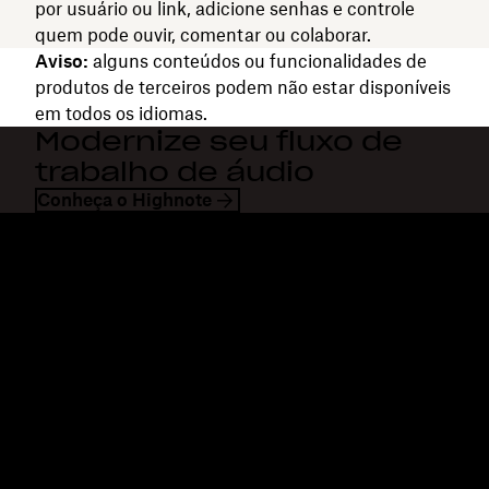
por usuário ou link, adicione senhas e controle
quem pode ouvir, comentar ou colaborar.
Aviso:
alguns conteúdos ou funcionalidades de
produtos de terceiros podem não estar disponíveis
em todos os idiomas.
Modernize seu fluxo de
trabalho de áudio
Conheça o Highnote
Dropbox
Produtos
Aplicativo para desktop
Plus
Aplicativos móveis
Professional
Integrações
Business
Recursos
Enterprise
Soluções
Dash
Segurança
DocSend
Acesso antecipado
Dropbox Sign
Modelos
Reclaim.ai
Ferramentas gratuitas
Planos
Atualizações sobre produtos