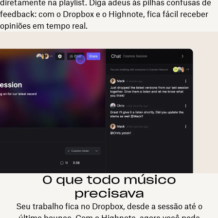
diretamente na playlist. Diga adeus às pilhas confusas de
feedback: com o Dropbox e o Highnote, fica fácil receber
opiniões em tempo real.
O que todo músico
precisava
Seu trabalho fica no Dropbox, desde a sessão até o