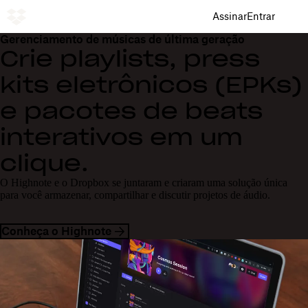
Assinar
Entrar
Gerenciamento de músicas de última geração
Crie playlists, press
kits eletrônicos (EPKs)
e pacotes de beats
interativos em um
clique.
O Highnote e o Dropbox se juntaram e criaram uma solução única
para você armazenar, compartilhar e discutir projetos de áudio.
Conheça o Highnote