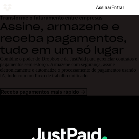
Assinar
Entrar
Transforme o faturamento entre empresas
Assine, armazene e
receba pagamentos,
tudo em um só lugar
Combine o poder do Dropbox e da JustPaid para gerenciar contratos e
pagamentos sem esforço. Armazene com segurança, assine
eletronicamente e automatize o processamento de pagamentos usando
IA, tudo com um fluxo de trabalho unificado.
Receba pagamentos mais rápido