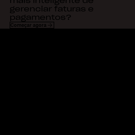
mais inteligente de
gerenciar faturas e
pagamentos?
Começar agora
Dropbox
Produtos
Aplicativo para desktop
Plus
Aplicativos móveis
Professional
Integrações
Business
Recursos
Enterprise
Soluções
Dash
Segurança
DocSend
Acesso antecipado
Dropbox Sign
Modelos
Reclaim.ai
Ferramentas gratuitas
Planos
Atualizações sobre produtos
Recursos
Atendimento
Enviar arquivos grandes
Central de ajuda
Enviar vídeos longos
Fale conosco
Armazenamento de fotos na
Privacidade e termos de uso
nuvem
Política de cookies