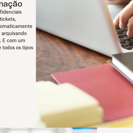
rmação
fidenciais
tickets,
utomaticamente
u arquivando
a. E com um
e todos os tipos