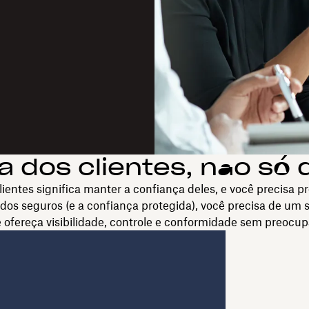
 dos clientes, não só
ientes significa manter a confiança deles, e você precisa p
dos seguros (e a confiança protegida), você precisa de um
 ofereça visibilidade, controle e conformidade sem preocu