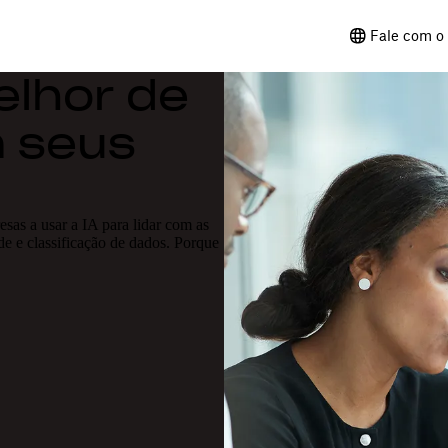
Fale com o 
elhor de
m seus
sas a usar a IA para lidar com as
e e classificação de dados. Porque