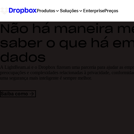
Produtos
Soluções
Enterprise
Preços
Não há maneira m
saber o que há e
dados
A LightBeam.ai e o Dropbox fizeram uma parceria para ajudar as empre
preocupações e complexidades relacionadas à privacidade, conformidad
uma segurança mais inteligente é sempre melhor.
Saiba como