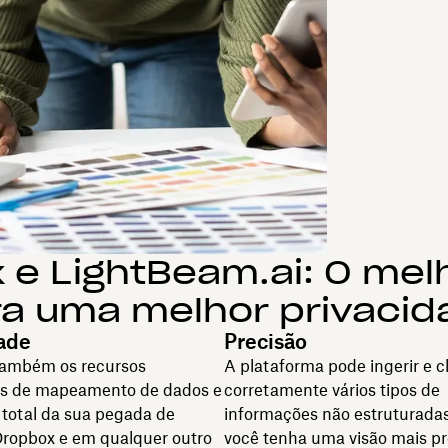
 e LightBeam.ai: O melh
ra uma melhor privacid
dade
Precisão
também os recursos
A plataforma pode ingerir e cl
s de mapeamento de dados e
corretamente vários tipos de
e total da sua pegada de
informações não estruturadas
Dropbox e em qualquer outro
você tenha uma visão mais pr