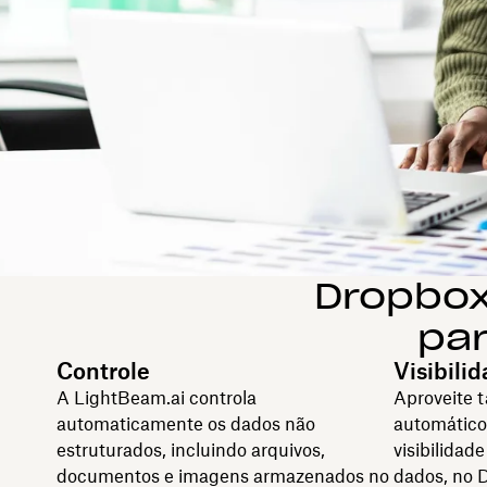
Dropbox
pa
Controle
Visibili
A LightBeam.ai controla
Aproveite 
automaticamente os dados não
automático
estruturados, incluindo arquivos,
visibilidad
documentos e imagens armazenados no
dados, no 