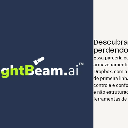
Descubra
perdend
Essa parceria c
armazenamento 
Dropbox, com a
de primeira lin
controle e con
e não estrutura
ferramentas de 