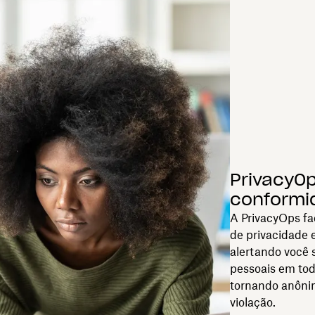
PrivacyO
conformi
A PrivacyOps fa
de privacidade e
alertando você 
pessoais em tod
tornando anôni
violação.